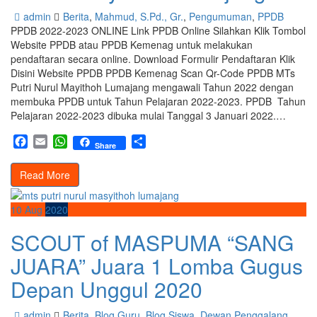
admin
Berita
,
Mahmud, S.Pd., Gr.
,
Pengumuman
,
PPDB
PPDB 2022-2023 ONLINE Link PPDB Online Silahkan Klik Tombol
Website PPDB atau PPDB Kemenag untuk melakukan
pendaftaran secara online. Download Formulir Pendaftaran Klik
Disini Website PPDB PPDB Kemenag Scan Qr-Code PPDB MTs
Putri Nurul Mayithoh Lumajang mengawali Tahun 2022 dengan
membuka PPDB untuk Tahun Pelajaran 2022-2023. PPDB Tahun
Pelajaran 2022-2023 dibuka mulai Tanggal 3 Januari 2022.…
Facebook
Email
WhatsApp
Share
Share
Read More
10
Aug
2020
SCOUT of MASPUMA “SANG
JUARA” Juara 1 Lomba Gugus
Depan Unggul 2020
admin
Berita
,
Blog Guru
,
Blog Siswa
,
Dewan Penggalang
,