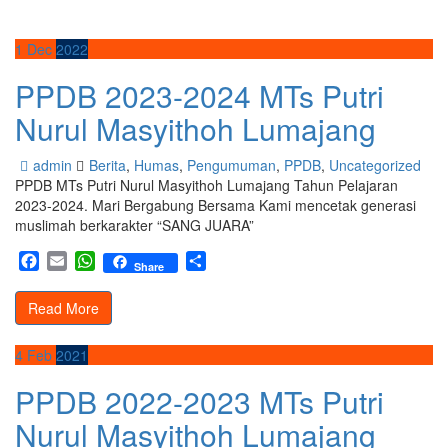
1
Dec
2022
PPDB 2023-2024 MTs Putri
Nurul Masyithoh Lumajang
admin
Berita
,
Humas
,
Pengumuman
,
PPDB
,
Uncategorized
PPDB MTs Putri Nurul Masyithoh Lumajang Tahun Pelajaran
2023-2024. Mari Bergabung Bersama Kami mencetak generasi
muslimah berkarakter “SANG JUARA”
Facebook
Email
WhatsApp
Share
Share
Read More
4
Feb
2021
PPDB 2022-2023 MTs Putri
Nurul Masyithoh Lumajang