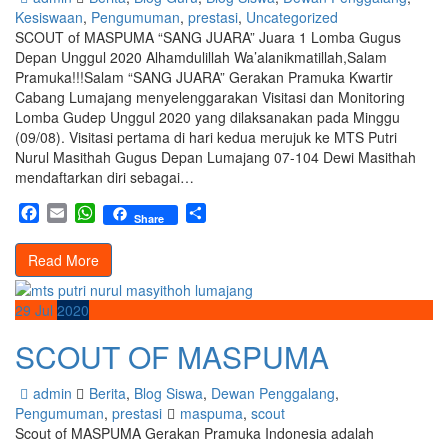
Kesiswaan
,
Pengumuman
,
prestasi
,
Uncategorized
SCOUT of MASPUMA “SANG JUARA” Juara 1 Lomba Gugus
Depan Unggul 2020 Alhamdulillah Wa’alanikmatillah,Salam
Pramuka!!!Salam “SANG JUARA” Gerakan Pramuka Kwartir
Cabang Lumajang menyelenggarakan Visitasi dan Monitoring
Lomba Gudep Unggul 2020 yang dilaksanakan pada Minggu
(09/08). Visitasi pertama di hari kedua merujuk ke MTS Putri
Nurul Masithah Gugus Depan Lumajang 07-104 Dewi Masithah
mendaftarkan diri sebagai…
Facebook
Email
WhatsApp
Share
Share
Read More
29
Jul
2020
SCOUT OF MASPUMA
admin
Berita
,
Blog Siswa
,
Dewan Penggalang
,
Pengumuman
,
prestasi
maspuma
,
scout
Scout of MASPUMA Gerakan Pramuka Indonesia adalah