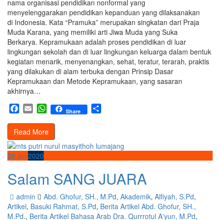
nama organisasi pendidikan nonformal yang
menyelenggarakan pendidikan kepanduan yang dilaksanakan
di Indonesia. Kata “Pramuka” merupakan singkatan dari Praja
Muda Karana, yang memiliki arti Jiwa Muda yang Suka
Berkarya. Kepramukaan adalah proses pendidikan di luar
lingkungan sekolah dan di luar lingkungan keluarga dalam bentuk
kegiatan menarik, menyenangkan, sehat, teratur, terarah, praktis
yang dilakukan di alam terbuka dengan Prinsip Dasar
Kepramukaan dan Metode Kepramukaan, yang sasaran
akhirnya…
Facebook
Email
WhatsApp
Share
Share
Read More
28
Jul
2020
Salam SANG JUARA
admin
Abd. Ghofur, SH., M.Pd
,
Akademik
,
Alfiyah, S.Pd
,
Artikel
,
Basuki Rahmat, S.Pd
,
Berita Artikel Abd. Ghofur, SH.,
M.Pd.
,
Berita Artikel Bahasa Arab Dra. Qurrrotul A'yun, M.Pd
,