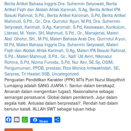
Berita Artikel Bahasa Inggris Dra. Suhermin Setyowati
,
Berita
Artikel Fiqih dan Akidah Ahlak Karimah, S.Ag
,
Berita Artikel IPA
Basuki Rahmat, S.Pd.
,
Berita Artikel Karomah, S.Pd
,
Berita Artikel
Mahmud, S.Pd., Gr.
,
Dra. Qurrotul 'Ayun, M.Pd
,
Dra. Suhermin
Setyowati
,
Karimah, S.Ag
,
Karomah, S.Pd
,
Kesiswaan
,
Kurikulum
,
Literasi
,
M. Yasin, SH
,
Mahmud, S.Pd., Gr.
,
Manajerial
,
Materi
Abd. Ghofur, SH., M.Pd
,
Materi Bahasa Arab Dra. Qurrrotul A'yun,
M.Pd
,
Materi Bahasa Inggris Dra. Suhermin Setyowati
,
Materi
Fiqih dan Akidah Ahlak Karimah, S.Ag
,
Materi IPA Basuki Rahmat,
S.Pd.
,
Materi Mahmud, S.Pd., Gr.
,
Nafi’ Ulil Amri
,
Nikmatur
Rohma, S.Pd
,
Nizma Furoida, S.Pd
,
Nur Aini, SE.Sy
,
OSIM
,
Pengumuman
,
PPDB
,
prestasi
,
Riza Monica Imtiwakhidah, SE
,
Sarpras
,
Tri Hastari SSB
,
Uncategorized
Penguatan Pendidikan Karakter (PPK) MTs Putri Nurul Masyithoh
Lumajang adalah SANG JUARA.1. Santun dalam bersikap2.
Amanah dalam mengemban tugas3. Nasionalisme sebagai
semangat persatuan4. Global dalam pemikiran5. Jujur dalam
segala hal6. Antusias dalam berprestasi7. Rendah hati dalam
bertutur kata8. ALLAH SWT sebagai tujuan hidup
Facebook
Email
WhatsApp
Share
Share