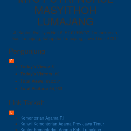
MASYITHOH
LUMAJANG
Jl. Kapten Kyai Ilyas No.16, RT.01/RW.07, Tompokersan,
Kec. Lumajang, Kabupaten Lumajang, Jawa Timur 67311
Pengunjung
Today's Views:
81
Today's Visitors:
80
Total Views:
692,331
Total Visitors:
64,763
Link Terkait
Kementerian Agama RI
Kanwil Kementerian Agama Prov Jawa Timur
Kantor Kementerian Agama Kab. Lumajang