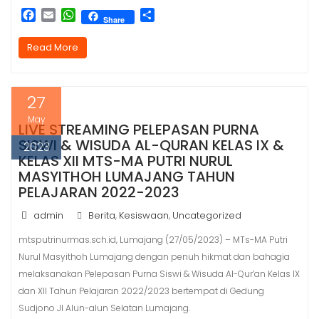
F
E
W
S
Share
a
m
h
h
c
a
a
a
Read More
e
i
t
r
b
l
s
e
o
A
27
o
p
k
p
May
LIVE STREAMING PELEPASAN PURNA
SISWI & WISUDA AL-QURAN KELAS IX &
2023
KELAS XII MTS-MA PUTRI NURUL
MASYITHOH LUMAJANG TAHUN
PELAJARAN 2022-2023
admin
Berita
Kesiswaan
Uncategorized
,
,
mtsputrinurmas.sch.id, Lumajang (27/05/2023) – MTs-MA Putri
Nurul Masyithoh Lumajang dengan penuh hikmat dan bahagia
melaksanakan Pelepasan Purna Siswi & Wisuda Al-Qur’an Kelas IX
dan XII Tahun Pelajaran 2022/2023 bertempat di Gedung
Sudjono Jl Alun-alun Selatan Lumajang.