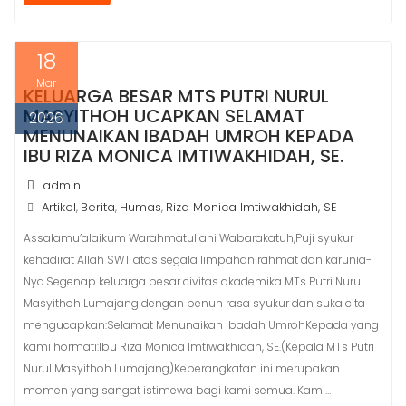
e
i
t
r
b
l
s
e
o
A
18
o
p
k
p
Mar
KELUARGA BESAR MTS PUTRI NURUL
MASYITHOH UCAPKAN SELAMAT
2026
MENUNAIKAN IBADAH UMROH KEPADA
IBU RIZA MONICA IMTIWAKHIDAH, SE.
admin
Artikel
Berita
Humas
Riza Monica Imtiwakhidah, SE
,
,
,
Assalamu’alaikum Warahmatullahi Wabarakatuh,Puji syukur
kehadirat Allah SWT atas segala limpahan rahmat dan karunia-
Nya.Segenap keluarga besar civitas akademika MTs Putri Nurul
Masyithoh Lumajang dengan penuh rasa syukur dan suka cita
mengucapkan:Selamat Menunaikan Ibadah UmrohKepada yang
kami hormati:Ibu Riza Monica Imtiwakhidah, SE.(Kepala MTs Putri
Nurul Masyithoh Lumajang)Keberangkatan ini merupakan
momen yang sangat istimewa bagi kami semua. Kami…