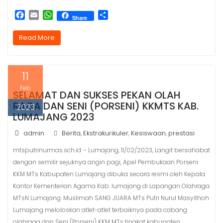
F
E
W
S
Share
a
m
h
h
c
a
a
a
Read More
e
i
t
r
b
l
s
e
o
A
11
o
p
k
p
Feb
SELAMAT DAN SUKSES PEKAN OLAH
RAGA DAN SENI (PORSENI) KKMTS KAB.
2023
LUMAJANG 2023
admin
Berita
Ekstrakurikuler
Kesiswaan
prestasi
,
,
,
mtsputrinurmas.sch.id – Lumajang, 11/02/2023, Langit bersahabat
dengan semilir sejuknya angin pagi, Apel Pembukaan Porseni
KKM MTs Kabupaten Lumajang dibuka secara resmi oleh Kepala
Kantor Kementerian Agama Kab. lumajang di Lapangan Olahraga
MTsN Lumajang. Muslimah SANG JUARA MTs Putri Nurul Masyithoh
Lumajang meloloskan atlet-atlet terbaiknya pada cabang
olahraga dan Seni (Porseni) KKM MTs tingkat kabupaten