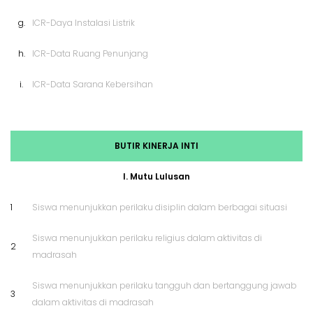
g.
ICR-Daya Instalasi Listrik
h.
ICR-Data Ruang Penunjang
i.
ICR-Data Sarana Kebersihan
BUTIR KINERJA INTI
I. Mutu Lulusan
1
Siswa menunjukkan perilaku disiplin dalam berbagai situasi
Siswa menunjukkan perilaku religius dalam aktivitas di
2
madrasah
Siswa menunjukkan perilaku tangguh dan bertanggung jawab
3
dalam aktivitas di madrasah