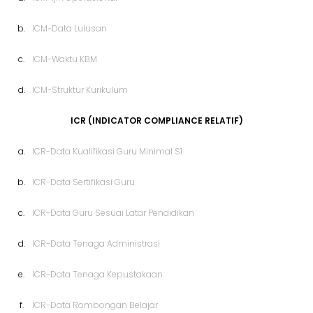
b.
ICM-Data Lulusan
c.
ICM-Waktu KBM
d.
ICM-Struktur Kurikulum
ICR (INDICATOR COMPLIANCE RELATIF)
a.
ICR-Data Kualifikasi Guru Minimal S1
b.
ICR-Data Sertifikasi Guru
c.
ICR-Data Guru Sesuai Latar Pendidikan
d.
ICR-Data Tenaga Administrasi
e.
ICR-Data Tenaga Kepustakaan
f.
ICR-Data Rombongan Belajar