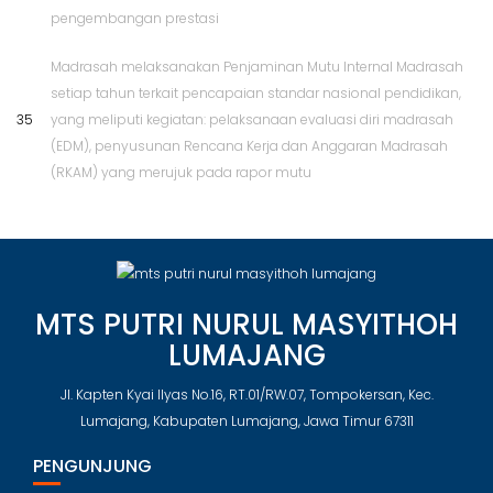
pengembangan prestasi
Madrasah melaksanakan Penjaminan Mutu Internal Madrasah
setiap tahun terkait pencapaian standar nasional pendidikan,
35
yang meliputi kegiatan: pelaksanaan evaluasi diri madrasah
(EDM), penyusunan Rencana Kerja dan Anggaran Madrasah
(RKAM) yang merujuk pada rapor mutu
MTS PUTRI NURUL MASYITHOH
LUMAJANG
Jl. Kapten Kyai Ilyas No.16, RT.01/RW.07, Tompokersan, Kec.
Lumajang, Kabupaten Lumajang, Jawa Timur 67311
PENGUNJUNG