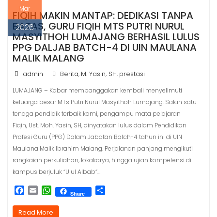
Mar
FIQIH MAKIN MANTAP: DEDIKASI TANPA
BATAS, GURU FIQIH MTS PUTRI NURUL
2026
MASYITHOH LUMAJANG BERHASIL LULUS
PPG DALJAB BATCH-4 DI UIN MAULANA
MALIK MALANG
admin
Berita
M. Yasin, SH
prestasi
,
,
LUMAJANG – Kabar membanggakan kembali menyelimuti
keluarga besar MTs Putri Nurul Masyithoh Lumajang. Salah satu
tenaga pendidik terbaik kami, pengampu mata pelajaran
Fiqih, Ust. Moh. Yasin, SH, dinyatakan lulus dalam Pendidikan
Profesi Guru (PPG) Dalam Jabatan Batch-4 tahun ini di UIN
Maulana Malik Ibrahim Malang. Perjalanan panjang mengikuti
rangkaian perkuliahan, lokakarya, hingga ujian kompetensi di
kampus berjuluk “Ulul Albab”…
F
E
W
S
Share
a
m
h
h
c
a
a
a
Read More