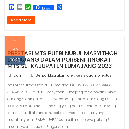
F
E
W
S
Share
a
m
h
h
c
a
a
a
Read More
e
i
t
r
b
l
s
e
o
A
11
o
p
k
p
Feb
PRESTASI MTS PUTRI NURUL MASYITHOH
LUMAJANG DALAM PORSENI TINGKAT
2023
MTS SE-KABUPATEN LUMAJANG 2023
admin
Berita
Ekstrakurikuler
Kesiswaan
prestasi
,
,
,
mtsputrinurmas.sch.id – Lumajang, 11/02/2023. Siswi “SANG
JUARA” MTs Putri Nurul Masyithoh Lumajang meloloskan 3 siswi
cabang olahraga dan 3 siswi cabang seni dalam ajang Porseni
KKM MTs Kabupaten Lumajang yang baru beberapa jam yang
lalu selesai dilaksanakan, berhasil meraih prestasi yang
membangkan. “SANG JUARA” berhasil membawa pulang 3
medali, yakni: 1. Juara 1 Singer diraih…