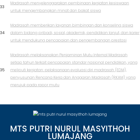
Madrasah menyelenggarakan pembinaan kegiatan kesiswaan
33
untuk mengembangkan minat dan bakat siswa
Madrasah memberikan layanan bimbingan dan konseling siswa
34
dalam bidang pribadi, sosial, akademik, pendidikan lanjut, dan karier
untuk mendukung pencapaian dan pengembangan prestasi
Madrasah melaksanakan Penjaminan Mutu Internal Madrasah
setiap tahun terkait pencapaian standar nasional pendidikan, yang
35
meliputi kegiatan: pelaksanaan evaluasi diri madrasah (EDM),
penyusunan Rencana Kerja dan Anggaran Madrasah (RKAM) yang
merujuk pada rapor mutu
MTS PUTRI NURUL MASYITHOH
LUMAJANG