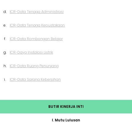
d.
ICR-Data Tenaga Administrasi
e.
ICR-Data Tenaga Kepustakaan
f.
ICR-Data Rombongan Belajar
g.
ICR-Daya Instalasi Listrik
h.
ICR-Data Ruang Penunjang
i.
ICR-Data Sarana Kebersihan
BUTIR KINERJA INTI
I. Mutu Lulusan