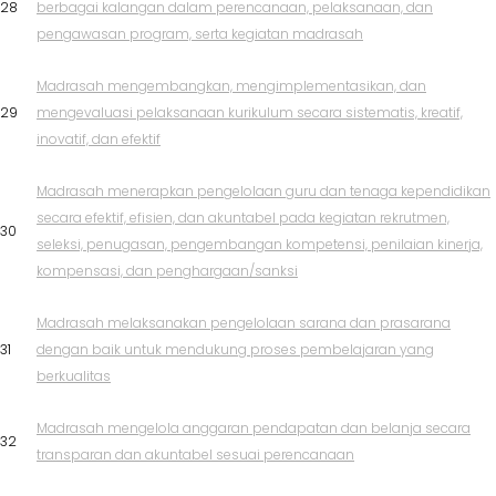
28
berbagai kalangan dalam perencanaan, pelaksanaan, dan
pengawasan program, serta kegiatan madrasah
Madrasah mengembangkan, mengimplementasikan, dan
29
mengevaluasi pelaksanaan kurikulum secara sistematis, kreatif,
inovatif, dan efektif
Madrasah menerapkan pengelolaan guru dan tenaga kependidikan
secara efektif, efisien, dan akuntabel pada kegiatan rekrutmen,
30
seleksi, penugasan, pengembangan kompetensi, penilaian kinerja,
kompensasi, dan penghargaan/sanksi
Madrasah melaksanakan pengelolaan sarana dan prasarana
31
dengan baik untuk mendukung proses pembelajaran yang
berkualitas
Madrasah mengelola anggaran pendapatan dan belanja secara
32
transparan dan akuntabel sesuai perencanaan