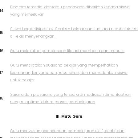
Program remedial dan/atau pengayaan diberikan kepada siswa
14
yang memerlukan
Siswa berpartisipasi aktif dalam belajar dan suasana pembelajaran
15
di kelas menyenangkan
16
Guru melakukan pembiasaan literasi membaca dan menulis
Guru menciptakan suasana belajar yang memperhatikan
17
keamanan, kenyamanan, kebersihan, dan memudahkan siswa
untuk belajar
Sarana dan prasarana yang tersedia di madrasah dimanfaatkan
18
dengan optimal dalam proses pembelajaran
III. Mutu Guru
Guru menyusun perencanaan pembelajaran aktif, kreatif, dan