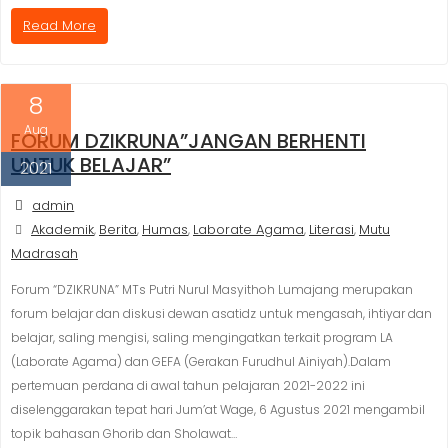
c
a
a
a
Read More
e
i
t
r
b
l
s
e
o
A
o
p
8
k
p
Aug
FORUM DZIKRUNA”JANGAN BERHENTI
UNTUK BELAJAR”
2021
admin
Akademik
Berita
Humas
Laborate Agama
Literasi
Mutu
,
,
,
,
,
Madrasah
Forum “DZIKRUNA” MTs Putri Nurul Masyithoh Lumajang merupakan
forum belajar dan diskusi dewan asatidz untuk mengasah, ihtiyar dan
belajar, saling mengisi, saling mengingatkan terkait program LA
(Laborate Agama) dan GEFA (Gerakan Furudhul Ainiyah).Dalam
pertemuan perdana di awal tahun pelajaran 2021-2022 ini
diselenggarakan tepat hari Jum’at Wage, 6 Agustus 2021 mengambil
topik bahasan Ghorib dan Sholawat…