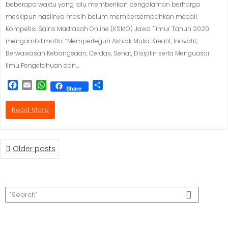
beberapa waktu yang lalu memberikan pengalaman berharga
meskipun hasilnya masih belum mempersembahkan medali.
Kompetisi Sains Madrasah Online (KSMO) Jawa Timur Tahun 2020
mengambil motto: “Memperteguh Akhlak Mulia, Kreatif, Inovatif,
Berwawasan Kebangsaan, Cerdas, Sehat, Disiplin serta Menguasai
Ilmu Pengetahuan dan…
F
E
W
S
Share
a
m
h
h
c
a
a
a
Read More
e
i
t
r
b
l
s
e
o
A
o
p
Older posts
k
p