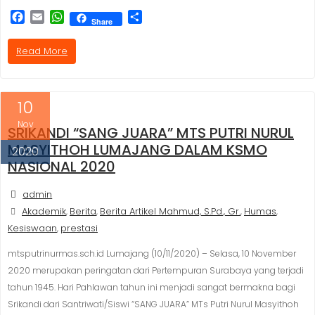
F
E
W
S
Share
a
m
h
h
c
a
a
a
Read More
e
i
t
r
b
l
s
e
o
A
o
p
10
k
p
Nov
SRIKANDI “SANG JUARA” MTS PUTRI NURUL
MASYITHOH LUMAJANG DALAM KSMO
2020
NASIONAL 2020
admin
Akademik
Berita
Berita Artikel Mahmud, S.Pd., Gr.
Humas
,
,
,
,
Kesiswaan
prestasi
,
mtsputrinurmas.sch.id Lumajang (10/11/2020) – Selasa, 10 November
2020 merupakan peringatan dari Pertempuran Surabaya yang terjadi
tahun 1945. Hari Pahlawan tahun ini menjadi sangat bermakna bagi
Srikandi dari Santriwati/Siswi “SANG JUARA” MTs Putri Nurul Masyithoh