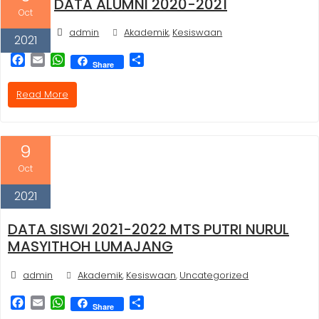
DATA ALUMNI 2020-2021
Oct
admin
Akademik
Kesiswaan
,
2021
F
E
W
S
Share
a
m
h
h
c
a
a
a
Read More
e
i
t
r
b
l
s
e
o
A
o
p
9
k
p
Oct
2021
DATA SISWI 2021-2022 MTS PUTRI NURUL
MASYITHOH LUMAJANG
admin
Akademik
Kesiswaan
Uncategorized
,
,
F
E
W
S
Share
a
m
h
h