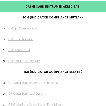
DASHBOARD INSTRUMEN AKREDITASI
ICM (INDICATOR COMPLIANCE MUTLAK)
a.
ICM-Ijin Operasional
b.
ICM-Data Lulusan
c.
ICM-Waktu KBM
d.
ICM-Struktur Kurikulum
ICR (INDICATOR COMPLIANCE RELATIF)
a.
ICR-Data Kualifikasi Guru Minimal S1
b.
ICR-Data Sertifikasi Guru
c.
ICR-Data Guru Sesuai Latar Pendidikan