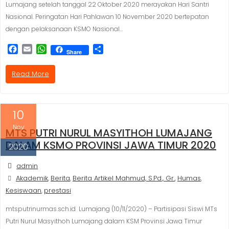
Lumajang setelah tanggal 22 Oktober 2020 merayakan Hari Santri
Nasional. Peringatan Hari Pahlawan 10 November 2020 bertepatan
dengan pelaksanaan KSMO Nasional…
F
E
W
S
Share
a
m
h
h
c
a
a
a
Read More
e
i
t
r
b
l
s
e
o
A
o
p
10
k
p
Nov
MTS PUTRI NURUL MASYITHOH LUMAJANG
DALAM KSMO PROVINSI JAWA TIMUR 2020
2020
admin
Akademik
Berita
Berita Artikel Mahmud, S.Pd., Gr.
Humas
,
,
,
,
Kesiswaan
prestasi
,
mtsputrinurmas.sch.id Lumajang (10/11/2020) – Partisipasi Siswi MTs
Putri Nurul Masyithoh Lumajang dalam KSM Provinsi Jawa Timur