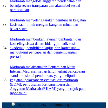
Madrasah mengelola anggaran pendapatan dan
32
belanja secara transparan dan akuntabel sesuai
perencanaan
Madrasah menyelenggarakan pembinaan kegiatan
33
kesiswaan untuk mengembangkan minat dan
bakat siswa
Madrasah memberikan layanan bimbingan dan
konseling siswa dalam bidang pribadi, sosial,
34
akademik, pendidikan lanjut, dan karier untuk
mendukung pencapaian dan pengembangan
prestasi
Madrasah melaksanakan Penjaminan Mutu
Internal Madrasah setiap tahun terkait pencapaian
standar nasional pendidikan, yang meliputi
35
kegiatan: pelaksanaan evaluasi diri madrasah
(EDM), penyusunan Rencana Kerja dan
Anggaran Madrasah (RKAM) yang merujuk pada
rapor mutu