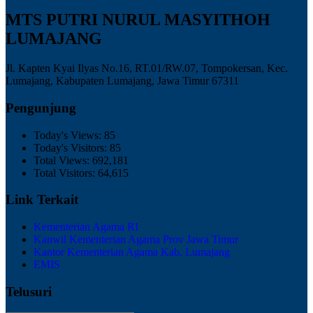
MTS PUTRI NURUL MASYITHOH
LUMAJANG
Jl. Kapten Kyai Ilyas No.16, RT.01/RW.07, Tompokersan, Kec.
Lumajang, Kabupaten Lumajang, Jawa Timur 67311
Pengunjung
Today's Views:
85
Today's Visitors:
85
Total Views:
692,181
Total Visitors:
64,615
Link Terkait
Kementerian Agama RI
Kanwil Kementerian Agama Prov Jawa Timur
Kantor Kementerian Agama Kab. Lumajang
EMIS
Telusuri