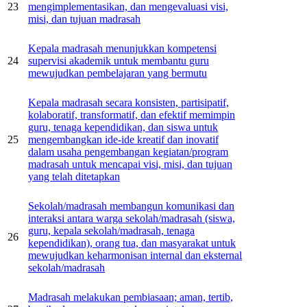
23
mengimplementasikan, dan mengevaluasi visi,
misi, dan tujuan madrasah
Kepala madrasah menunjukkan kompetensi
24
supervisi akademik untuk membantu guru
mewujudkan pembelajaran yang bermutu
Kepala madrasah secara konsisten, partisipatif,
kolaboratif, transformatif, dan efektif memimpin
guru, tenaga kependidikan, dan siswa untuk
25
mengembangkan ide-ide kreatif dan inovatif
dalam usaha pengembangan kegiatan/program
madrasah untuk mencapai visi, misi, dan tujuan
yang telah ditetapkan
Sekolah/madrasah membangun komunikasi dan
interaksi antara warga sekolah/madrasah (siswa,
guru, kepala sekolah/madrasah, tenaga
26
kependidikan), orang tua, dan masyarakat untuk
mewujudkan keharmonisan internal dan eksternal
sekolah/madrasah
Madrasah melakukan pembiasaan; aman, tertib,