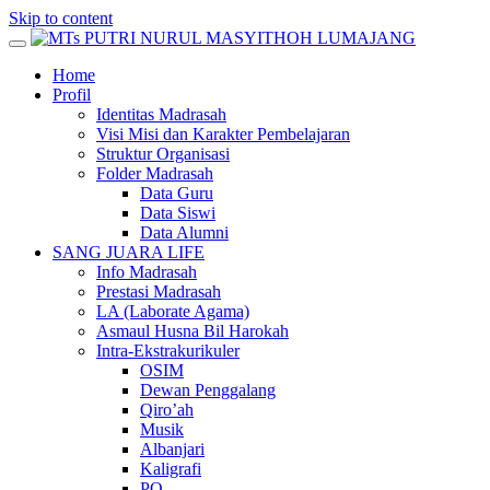
Skip to content
Home
Profil
Identitas Madrasah
Visi Misi dan Karakter Pembelajaran
Struktur Organisasi
Folder Madrasah
Data Guru
Data Siswi
Data Alumni
SANG JUARA LIFE
Info Madrasah
Prestasi Madrasah
LA (Laborate Agama)
Asmaul Husna Bil Harokah
Intra-Ekstrakurikuler
OSIM
Dewan Penggalang
Qiro’ah
Musik
Albanjari
Kaligrafi
PO