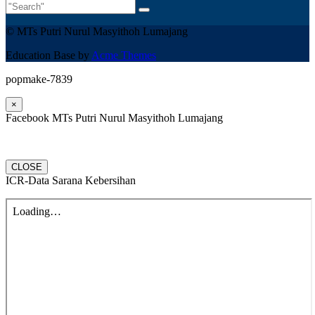
© MTs Putri Nurul Masyithoh Lumajang
Education Base by
Acme Themes
popmake-7839
×
Facebook MTs Putri Nurul Masyithoh Lumajang
CLOSE
ICR-Data Sarana Kebersihan