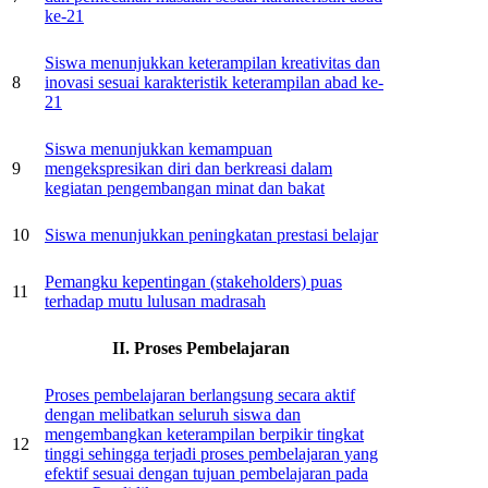
ke-21
Siswa menunjukkan keterampilan kreativitas dan
8
inovasi sesuai karakteristik keterampilan abad ke-
21
Siswa menunjukkan kemampuan
9
mengekspresikan diri dan berkreasi dalam
kegiatan pengembangan minat dan bakat
10
Siswa menunjukkan peningkatan prestasi belajar
Pemangku kepentingan (stakeholders) puas
11
terhadap mutu lulusan madrasah
II. Proses Pembelajaran
Proses pembelajaran berlangsung secara aktif
dengan melibatkan seluruh siswa dan
mengembangkan keterampilan berpikir tingkat
12
tinggi sehingga terjadi proses pembelajaran yang
efektif sesuai dengan tujuan pembelajaran pada