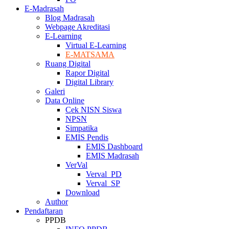
E-Madrasah
Blog Madrasah
Webpage Akreditasi
E-Learning
Virtual E-Learning
E-MATSAMA
Ruang Digital
Rapor Digital
Digital Library
Galeri
Data Online
Cek NISN Siswa
NPSN
Simpatika
EMIS Pendis
EMIS Dashboard
EMIS Madrasah
VerVal
Verval_PD
Verval_SP
Download
Author
Pendaftaran
PPDB