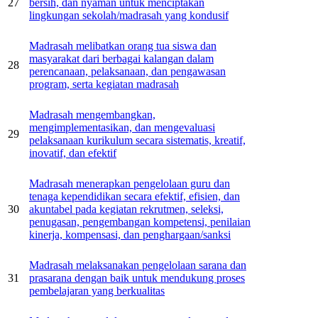
27
bersih, dan nyaman untuk menciptakan
lingkungan sekolah/madrasah yang kondusif
Madrasah melibatkan orang tua siswa dan
masyarakat dari berbagai kalangan dalam
28
perencanaan, pelaksanaan, dan pengawasan
program, serta kegiatan madrasah
Madrasah mengembangkan,
mengimplementasikan, dan mengevaluasi
29
pelaksanaan kurikulum secara sistematis, kreatif,
inovatif, dan efektif
Madrasah menerapkan pengelolaan guru dan
tenaga kependidikan secara efektif, efisien, dan
30
akuntabel pada kegiatan rekrutmen, seleksi,
penugasan, pengembangan kompetensi, penilaian
kinerja, kompensasi, dan penghargaan/sanksi
Madrasah melaksanakan pengelolaan sarana dan
31
prasarana dengan baik untuk mendukung proses
pembelajaran yang berkualitas