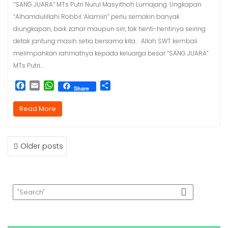
“SANG JUARA” MTs Putri Nurul Masyithoh Lumajang. Ungkapan
“Alhamdulillahi Robbil ‘Alamiin” perlu semakin banyak
diungkapan, baik zahar maupun sirr, tak henti-hentinya seiring
detak jantung masih setia bersama kita . Allah SWT kembali
melimpahkan rahmatnya kepada keluarga besar “SANG JUARA”
MTs Putri…
F
E
W
S
Share
a
m
h
h
c
a
a
a
Read More
e
i
t
r
b
l
s
e
o
A
o
p
Older posts
k
p