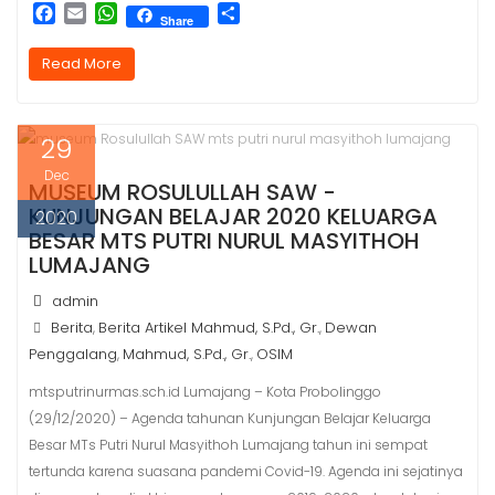
F
E
W
S
Share
a
m
h
h
c
a
a
a
Read More
e
i
t
r
b
l
s
e
o
A
29
o
p
k
p
Dec
MUSEUM ROSULULLAH SAW -
KUNJUNGAN BELAJAR 2020 KELUARGA
2020
BESAR MTS PUTRI NURUL MASYITHOH
LUMAJANG
admin
Berita
Berita Artikel Mahmud, S.Pd., Gr.
Dewan
,
,
Penggalang
Mahmud, S.Pd., Gr.
OSIM
,
,
mtsputrinurmas.sch.id Lumajang – Kota Probolinggo
(29/12/2020) – Agenda tahunan Kunjungan Belajar Keluarga
Besar MTs Putri Nurul Masyithoh Lumajang tahun ini sempat
tertunda karena suasana pandemi Covid-19. Agenda ini sejatinya