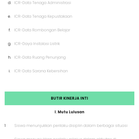
d.
ICR-Data Tenaga Administrasi
e.
ICR-Data Tenaga Kepustakaan
f.
ICR-Data Rombongan Belajar
g.
ICR-Daya Instalasi Listrik
h.
ICR-Data Ruang Penunjang
i.
ICR-Data Sarana Kebersihan
BUTIR KINERJA INTI
I. Mutu Lulusan
1
Siswa menunjukkan perilaku disiplin dalam berbagai situasi