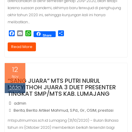
direncanakan di akhir semester genap 2019-2020, akan tetapi
karena suasan pandemi, akhirnya baru terwujud di penghujung
akhir tahun 2020 ini, sehingga kunjungan kali ini hanya
melibatkan…
F
E
W
S
Share
a
m
h
h
c
a
a
a
Read More
e
i
t
r
b
l
s
e
o
A
12
o
p
k
p
Nov
“SANG JUARA” MTS PUTRI NURUL
MASYITHOH JUARA 3 DUET PRESENTER
2020
TINGKAT SMP/MTS KAB. LUMAJANG
admin
Berita
Berita Artikel Mahmud, S.Pd., Gr.
OSIM
prestasi
,
,
,
mtsputrinurmas.sch.id Lumajang (31/10/2020) – Bulan Bahasa
tahun ini (Oktober 2020) memberikan berkah tersendiri bagi