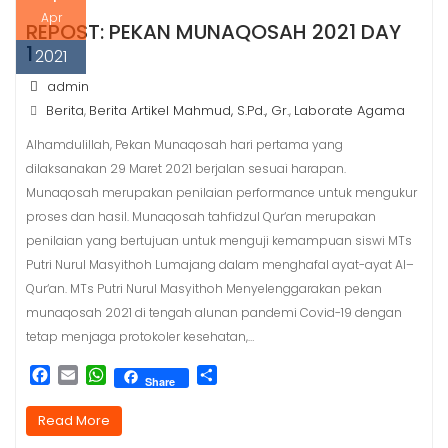
Apr
REPOST: PEKAN MUNAQOSAH 2021 DAY
1
2021
admin
Berita
Berita Artikel Mahmud, S.Pd., Gr.
Laborate Agama
,
,
Alhamdulillah, Pekan Munaqosah hari pertama yang
dilaksanakan 29 Maret 2021 berjalan sesuai harapan.
Munaqosah merupakan penilaian performance untuk mengukur
proses dan hasil. Munaqosah tahfidzul Qur‘an merupakan
penilaian yang bertujuan untuk menguji kemampuan siswi MTs
Putri Nurul Masyithoh Lumajang dalam menghafal ayat-ayat Al–
Qur‘an. MTs Putri Nurul Masyithoh Menyelenggarakan pekan
munaqosah 2021 di tengah alunan pandemi Covid-19 dengan
tetap menjaga protokoler kesehatan,…
F
E
W
S
Share
a
m
h
h
c
a
a
a
Read More
e
i
t
r