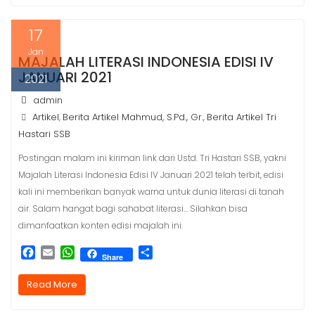
b
l
s
e
o
A
17
o
p
k
p
Jan
MAJALAH LITERASI INDONESIA EDISI IV
JANUARI 2021
2021
admin
Artikel
Berita Artikel Mahmud, S.Pd., Gr.
Berita Artikel Tri
,
,
Hastari SSB
Postingan malam ini kiriman link dari Ustd. Tri Hastari SSB, yakni
Majalah Literasi Indonesia Edisi IV Januari 2021 telah terbit, edisi
kali ini memberikan banyak warna untuk dunia literasi di tanah
air. Salam hangat bagi sahabat literasi… Silahkan bisa
dimanfaatkan konten edisi majalah ini.
F
E
W
S
Share
a
m
h
h
c
a
a
a
Read More
e
i
t
r
b
l
s
e