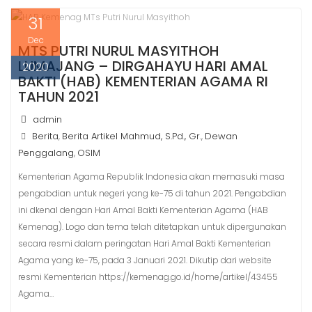
o
A
31
o
p
k
p
Dec
MTS PUTRI NURUL MASYITHOH
LUMAJANG – DIRGAHAYU HARI AMAL
2020
BAKTI (HAB) KEMENTERIAN AGAMA RI
TAHUN 2021
admin
Berita
Berita Artikel Mahmud, S.Pd., Gr.
Dewan
,
,
Penggalang
OSIM
,
Kementerian Agama Republik Indonesia akan memasuki masa
pengabdian untuk negeri yang ke-75 di tahun 2021. Pengabdian
ini dkenal dengan Hari Amal Bakti Kementerian Agama (HAB
Kemenag). Logo dan tema telah ditetapkan untuk dipergunakan
secara resmi dalam peringatan Hari Amal Bakti Kementerian
Agama yang ke-75, pada 3 Januari 2021. Dikutip dari website
resmi Kementerian https://kemenag.go.id/home/artikel/43455
Agama…