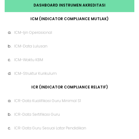
DASHBOARD INSTRUMEN AKREDITASI
ICM (INDICATOR COMPLIANCE MUTLAK)
a.
ICM-Ijin Operasional
b.
ICM-Data Lulusan
c.
ICM-Waktu KBM
d.
ICM-Struktur Kurikulum
ICR (INDICATOR COMPLIANCE RELATIF)
a.
ICR-Data Kualifikasi Guru Minimal S1
b.
ICR-Data Sertifikasi Guru
c.
ICR-Data Guru Sesuai Latar Pendidikan