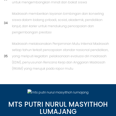
untuk mengembangkan minat dan bakat siswa
Madrasah memberikan layanan bimbingan dan konseling
siswa dalam bidang pribadi, sosial, akademik, pendidikan
34
lanjut, dan karier untuk mendukung pencapaian dan
pengembangan prestasi
Madrasah melaksanakan Penjaminan Mutu Internal Madrasah
setiap tahun terkait pencapaian standar nasional pendidikan,
35
yang meliputi kegiatan: pelaksanaan evaluasi diri madrasah
(EDM), penyusunan Rencana Kerja dan Anggaran Madrasah
(RKAM) yang merujuk pada rapor mutu
MTS PUTRI NURUL MASYITHOH
LUMAJANG