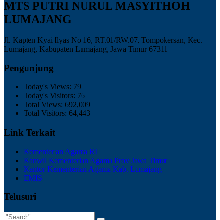
MTS PUTRI NURUL MASYITHOH
LUMAJANG
Jl. Kapten Kyai Ilyas No.16, RT.01/RW.07, Tompokersan, Kec.
Lumajang, Kabupaten Lumajang, Jawa Timur 67311
Pengunjung
Today's Views:
79
Today's Visitors:
76
Total Views:
692,009
Total Visitors:
64,443
Link Terkait
Kementerian Agama RI
Kanwil Kementerian Agama Prov Jawa Timur
Kantor Kementerian Agama Kab. Lumajang
EMIS
Telusuri