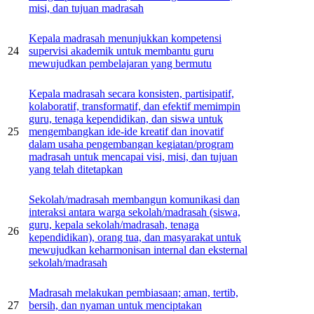
misi, dan tujuan madrasah
Kepala madrasah menunjukkan kompetensi
24
supervisi akademik untuk membantu guru
mewujudkan pembelajaran yang bermutu
Kepala madrasah secara konsisten, partisipatif,
kolaboratif, transformatif, dan efektif memimpin
guru, tenaga kependidikan, dan siswa untuk
25
mengembangkan ide-ide kreatif dan inovatif
dalam usaha pengembangan kegiatan/program
madrasah untuk mencapai visi, misi, dan tujuan
yang telah ditetapkan
Sekolah/madrasah membangun komunikasi dan
interaksi antara warga sekolah/madrasah (siswa,
guru, kepala sekolah/madrasah, tenaga
26
kependidikan), orang tua, dan masyarakat untuk
mewujudkan keharmonisan internal dan eksternal
sekolah/madrasah
Madrasah melakukan pembiasaan; aman, tertib,
27
bersih, dan nyaman untuk menciptakan