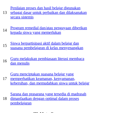
Penilaian proses dan hasil belajar digunakan
13
sebagai dasar untuk perbaikan dan dilaksanakan
secara sistemis
Program remedial dan/atau pengayaan diberikan
14
kepada siswa yang memerlukan
Siswa berpartisipasi aktif dalam belajar dan
15
suasana pembelajaran di kelas menyenangkan
Guru melakukan pembiasaan literasi membaca
16
dan menulis
Guru menciptakan suasana belajar yang
17
memperhatikan keamanan, kenyamanan,
kebersihan, dan memudahkan siswa untuk belajar
Sarana dan prasarana yang tersedia di madrasah
18
dimanfaatkan dengan optimal dalam proses
pembelajaran