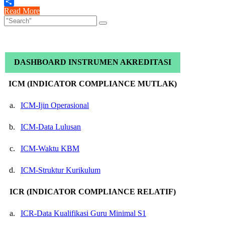
Read More
Share
DASHBOARD INSTRUMEN AKREDITASI
ICM (INDICATOR COMPLIANCE MUTLAK)
a.
ICM-Ijin Operasional
b.
ICM-Data Lulusan
c.
ICM-Waktu KBM
d.
ICM-Struktur Kurikulum
ICR (INDICATOR COMPLIANCE RELATIF)
a.
ICR-Data Kualifikasi Guru Minimal S1