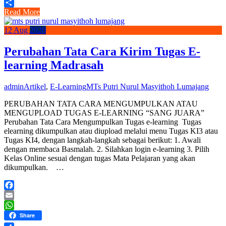
Read More
Share
12
Aug
2020
Perubahan Tata Cara Kirim Tugas E-
learning Madrasah
admin
Artikel
,
E-Learning
MTs Putri Nurul Masyithoh Lumajang
PERUBAHAN TATA CARA MENGUMPULKAN ATAU
MENGUPLOAD TUGAS E-LEARNING “SANG JUARA”
Perubahan Tata Cara Mengumpulkan Tugas e-learning Tugas
elearning dikumpulkan atau diupload melalui menu Tugas KI3 atau
Tugas KI4, dengan langkah-langkah sebagai berikut: 1. Awali
dengan membaca Basmalah. 2. Silahkan login e-learning 3. Pilih
Kelas Online sesuai dengan tugas Mata Pelajaran yang akan
dikumpulkan. …
Facebook
Email
WhatsApp
Share