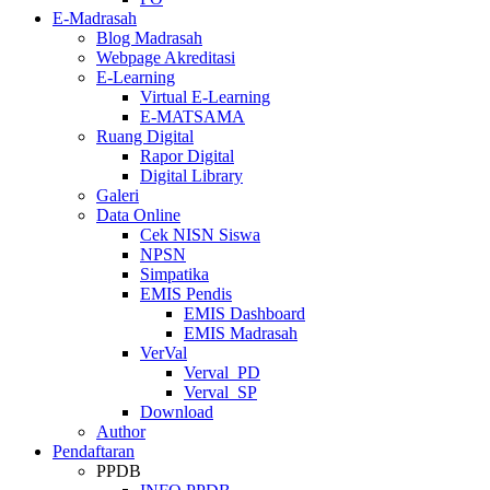
E-Madrasah
Blog Madrasah
Webpage Akreditasi
E-Learning
Virtual E-Learning
E-MATSAMA
Ruang Digital
Rapor Digital
Digital Library
Galeri
Data Online
Cek NISN Siswa
NPSN
Simpatika
EMIS Pendis
EMIS Dashboard
EMIS Madrasah
VerVal
Verval_PD
Verval_SP
Download
Author
Pendaftaran
PPDB