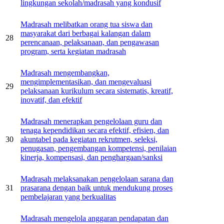
lingkungan sekolah/madrasah yang kondusif
Madrasah melibatkan orang tua siswa dan
masyarakat dari berbagai kalangan dalam
28
perencanaan, pelaksanaan, dan pengawasan
program, serta kegiatan madrasah
Madrasah mengembangkan,
mengimplementasikan, dan mengevaluasi
29
pelaksanaan kurikulum secara sistematis, kreatif,
inovatif, dan efektif
Madrasah menerapkan pengelolaan guru dan
tenaga kependidikan secara efektif, efisien, dan
30
akuntabel pada kegiatan rekrutmen, seleksi,
penugasan, pengembangan kompetensi, penilaian
kinerja, kompensasi, dan penghargaan/sanksi
Madrasah melaksanakan pengelolaan sarana dan
31
prasarana dengan baik untuk mendukung proses
pembelajaran yang berkualitas
Madrasah mengelola anggaran pendapatan dan