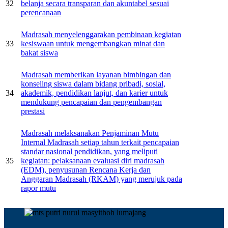
32
belanja secara transparan dan akuntabel sesuai
perencanaan
Madrasah menyelenggarakan pembinaan kegiatan
33
kesiswaan untuk mengembangkan minat dan
bakat siswa
Madrasah memberikan layanan bimbingan dan
konseling siswa dalam bidang pribadi, sosial,
34
akademik, pendidikan lanjut, dan karier untuk
mendukung pencapaian dan pengembangan
prestasi
Madrasah melaksanakan Penjaminan Mutu
Internal Madrasah setiap tahun terkait pencapaian
standar nasional pendidikan, yang meliputi
35
kegiatan: pelaksanaan evaluasi diri madrasah
(EDM), penyusunan Rencana Kerja dan
Anggaran Madrasah (RKAM) yang merujuk pada
rapor mutu