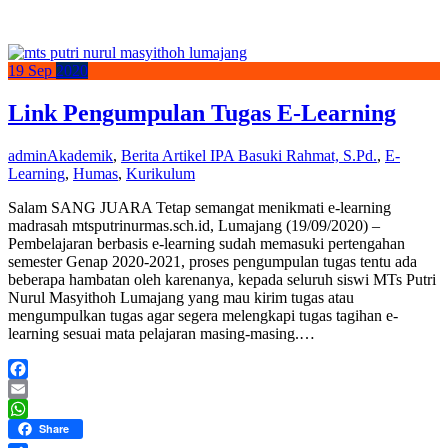
19
Sep
2020
Link Pengumpulan Tugas E-Learning
admin
Akademik
,
Berita Artikel IPA Basuki Rahmat, S.Pd.
,
E-
Learning
,
Humas
,
Kurikulum
Salam SANG JUARA Tetap semangat menikmati e-learning
madrasah mtsputrinurmas.sch.id, Lumajang (19/09/2020) –
Pembelajaran berbasis e-learning sudah memasuki pertengahan
semester Genap 2020-2021, proses pengumpulan tugas tentu ada
beberapa hambatan oleh karenanya, kepada seluruh siswi MTs Putri
Nurul Masyithoh Lumajang yang mau kirim tugas atau
mengumpulkan tugas agar segera melengkapi tugas tagihan e-
learning sesuai mata pelajaran masing-masing.…
Facebook
Email
WhatsApp
Share