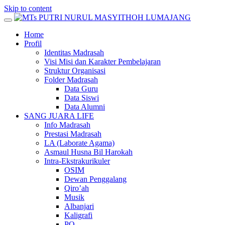
Skip to content
Home
Profil
Identitas Madrasah
Visi Misi dan Karakter Pembelajaran
Struktur Organisasi
Folder Madrasah
Data Guru
Data Siswi
Data Alumni
SANG JUARA LIFE
Info Madrasah
Prestasi Madrasah
LA (Laborate Agama)
Asmaul Husna Bil Harokah
Intra-Ekstrakurikuler
OSIM
Dewan Penggalang
Qiro’ah
Musik
Albanjari
Kaligrafi
PO