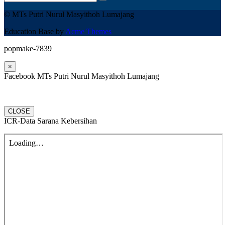
© MTs Putri Nurul Masyithoh Lumajang
Education Base by
Acme Themes
popmake-7839
×
Facebook MTs Putri Nurul Masyithoh Lumajang
CLOSE
ICR-Data Sarana Kebersihan