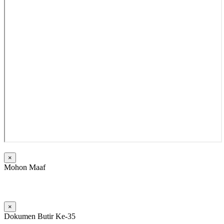
×
Mohon Maaf
Dokumen ditunjukkan ketika
Visitasi
×
Dokumen Butir Ke-35