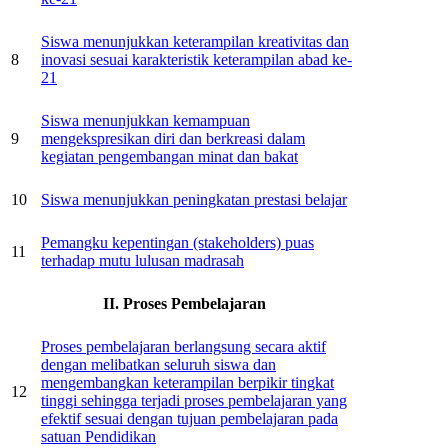
Siswa menunjukkan keterampilan kreativitas dan
8
inovasi sesuai karakteristik keterampilan abad ke-
21
Siswa menunjukkan kemampuan
9
mengekspresikan diri dan berkreasi dalam
kegiatan pengembangan minat dan bakat
10
Siswa menunjukkan peningkatan prestasi belajar
Pemangku kepentingan (stakeholders) puas
11
terhadap mutu lulusan madrasah
II. Proses Pembelajaran
Proses pembelajaran berlangsung secara aktif
dengan melibatkan seluruh siswa dan
mengembangkan keterampilan berpikir tingkat
12
tinggi sehingga terjadi proses pembelajaran yang
efektif sesuai dengan tujuan pembelajaran pada
satuan Pendidikan