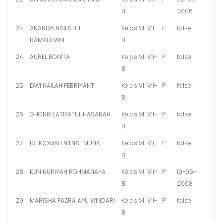
B
2006
23
ANANDA NAILATUL
Kelas VII VII-
P
false
RAMADHANI
B
24
AUREL BONITA
Kelas VII VII-
P
false
B
25
DWI NAILAH FEBRIYANTI
Kelas VII VII-
P
false
B
26
GHONIK LATIFATUL HASANAH
Kelas VII VII-
P
false
B
27
ISTIQOMAH NILNAL MUNA
Kelas VII VII-
P
false
B
28
KUN NURIYAH ROHMANAYA
Kelas VII VII-
P
10-06-
B
2008
29
MARISHA FAZRA AYU WINDARI
Kelas VII VII-
P
false
B