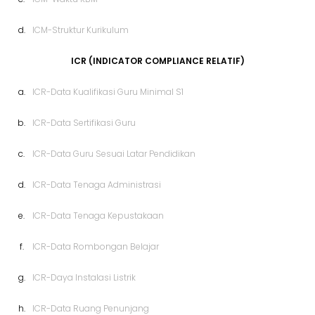
d.
ICM-Struktur Kurikulum
ICR (INDICATOR COMPLIANCE RELATIF)
a.
ICR-Data Kualifikasi Guru Minimal S1
b.
ICR-Data Sertifikasi Guru
c.
ICR-Data Guru Sesuai Latar Pendidikan
d.
ICR-Data Tenaga Administrasi
e.
ICR-Data Tenaga Kepustakaan
f.
ICR-Data Rombongan Belajar
g.
ICR-Daya Instalasi Listrik
h.
ICR-Data Ruang Penunjang