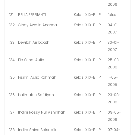
2006
131
BELLA FEBRIANTI
Kelas IX IX-B
P
false
132
Cindy Awalia Ananda
Kelas IX IX-B
P
04-01-
2007
133
Devilah Arribaath
Kelas IX IX-B
P
30-01-
2007
134
Fio Sendi Aulia
Kelas IX IX-B
P
25-03-
2006
135
Fisilmi Aulia Rohmah
Kelas IX IX-B
P
11-05-
2005
136
Halimatus Sa`diyah
Kelas IX IX-B
P
23-08-
2006
137
Ihdini Rossy Nur Ashihhah
Kelas IX IX-B
P
09-05-
2006
138
Indira Shiva Salsabila
Kelas IX IX-B
P
07-04-