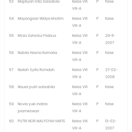
53
Majdiyah Gita Salsabila
Kelas VIII
P
false
VIII-A
54
Mayangsari Widya khotim
Kelas VIII
P
false
VIII-A
55
Mirza Zahrotul Firdaus
Kelas VIII
P
29-11-
VIII-A
2007
56
Nabila Hasna Kamalia
Kelas VIII
P
false
VIII-A
57
Nailah Syifa Rohidah
Kelas VIII
P
27-02-
VIII-A
2008
58
Naura putri salsabila
Kelas VIII
P
false
VIII-A
59
Novia yuki indras
Kelas VIII
P
false
prameswari
VIII-A
60
PUTRI NOR MALYSYAH HAFIS
Kelas VIII
P
13-02-
VIII-A
2007