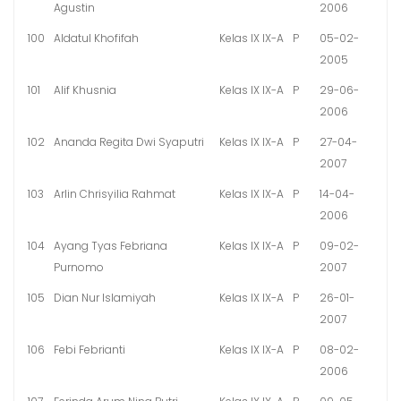
Agustin
2006
100
Aldatul Khofifah
Kelas IX IX-A
P
05-02-
2005
101
Alif Khusnia
Kelas IX IX-A
P
29-06-
2006
102
Ananda Regita Dwi Syaputri
Kelas IX IX-A
P
27-04-
2007
103
Arlin Chrisyilia Rahmat
Kelas IX IX-A
P
14-04-
2006
104
Ayang Tyas Febriana
Kelas IX IX-A
P
09-02-
Purnomo
2007
105
Dian Nur Islamiyah
Kelas IX IX-A
P
26-01-
2007
106
Febi Febrianti
Kelas IX IX-A
P
08-02-
2006