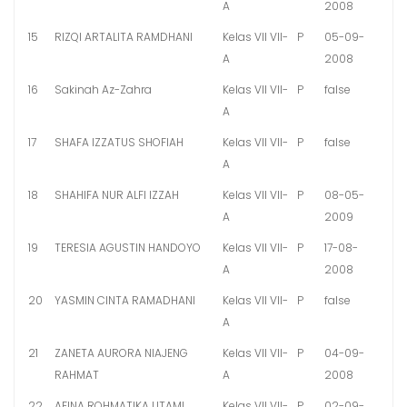
A
2008
15
RIZQI ARTALITA RAMDHANI
Kelas VII VII-
P
05-09-
A
2008
16
Sakinah Az-Zahra
Kelas VII VII-
P
false
A
17
SHAFA IZZATUS SHOFIAH
Kelas VII VII-
P
false
A
18
SHAHIFA NUR ALFI IZZAH
Kelas VII VII-
P
08-05-
A
2009
19
TERESIA AGUSTIN HANDOYO
Kelas VII VII-
P
17-08-
A
2008
20
YASMIN CINTA RAMADHANI
Kelas VII VII-
P
false
A
21
ZANETA AURORA NIAJENG
Kelas VII VII-
P
04-09-
RAHMAT
A
2008
22
AFINA ROHMATIKA UTAMI
Kelas VII VII-
P
02-09-