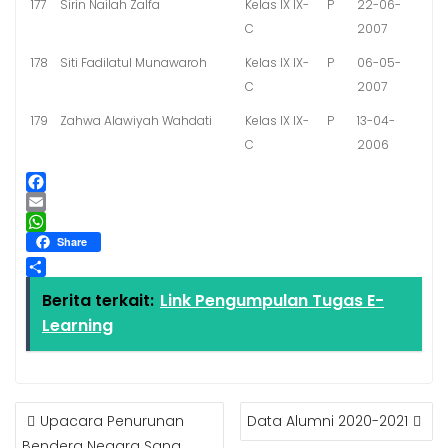
177
Sirin Nailah Zalfa
Kelas IX IX-
P
22-06-
C
2007
178
Siti Fadilatul Munawaroh
Kelas IX IX-
P
06-05-
C
2007
179
Zahwa Alawiyah Wahdati
Kelas IX IX-
P
13-04-
C
2006
F
a
E
c
m
W
Share
e
a
h
b
i
a
S
Berita terkait:
Link Pengumpulan Tugas E-
o
l
t
h
o
s
Learning
a
k
A
r
p
e
p
Upacara Penurunan
Data Alumni 2020-2021
Bendera Negara Sang