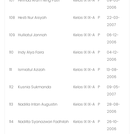
107
Ferinda Arum Ning Putri
Kelas IX IX-A
P
09-05-
2006
108
Hesti Nur Aisyah
Kelas IX IX-A
P
22-03-
2007
109
Hulliatul Jannah
Kelas IX IX-A
P
06-12-
2006
110
Indy Alya Faira
Kelas IX IX-A
P
04-12-
2006
111
Ismiatul Azizah
Kelas IX IX-A
P
13-08-
2006
112
Kusnia Sukmanda
Kelas IX IX-A
P
09-05-
2007
113
Nadilla Intan Augustin
Kelas IX IX-A
P
28-08-
2006
114
Nadilta Syanazwari Fadhilah
Kelas IX IX-A
P
26-10-
2006