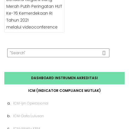
Merah Putih Peringatan HUT
Ke-76 Kemerdekaan RI
Tahun 2021
melalui videoconference
DASHBOARD INSTRUMEN AKREDITASI
ICM (INDICATOR COMPLIANCE MUTLAK)
a.
ICM-Ijin Operasional
b.
ICM-Data Lulusan
c.
ICM-Waktu KBM