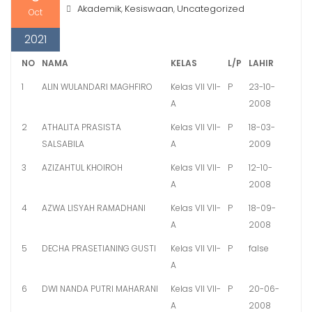
Akademik
Kesiswaan
Uncategorized
,
,
Oct
2021
NO
NAMA
KELAS
L/P
LAHIR
1
ALIN WULANDARI MAGHFIRO
Kelas VII VII-
P
23-10-
A
2008
2
ATHALITA PRASISTA
Kelas VII VII-
P
18-03-
SALSABILA
A
2009
3
AZIZAHTUL KHOIROH
Kelas VII VII-
P
12-10-
A
2008
4
AZWA LISYAH RAMADHANI
Kelas VII VII-
P
18-09-
A
2008
5
DECHA PRASETIANING GUSTI
Kelas VII VII-
P
false
A
6
DWI NANDA PUTRI MAHARANI
Kelas VII VII-
P
20-06-
A
2008