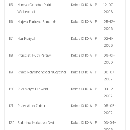
115
Nadya Candra Putri
Kelas IX IX-A
P
12-07-
Widayanti
2006
116
Najwa Farisya Baroroh
Kelas IX IX-A
P
25-12-
2006
117
Nur Fitriyah
Kelas IX IX-A
P
02-11-
2006
118
Prasasti Putri Pertiwi
Kelas IX IX-A
P
09-01-
2006
119
Rhea Rayshanada Nugraha
Kelas IX IX-A
P
06-07-
2007
120
Rila Maya Fijriwati
Kelas IX IX-A
P
03-12-
2007
121
Rizky Atus Zakia
Kelas IX IX-A
P
05-05-
2007
122
Sabrina Natasya Dwi
Kelas IX IX-A
P
03-04-
2006