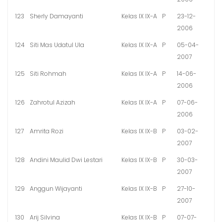
123
Sherly Damayanti
Kelas IX IX-A
P
23-12-
2006
124
Siti Mas Udatul Ula
Kelas IX IX-A
P
05-04-
2007
125
Siti Rohmah
Kelas IX IX-A
P
14-06-
2006
126
Zahrotul Azizah
Kelas IX IX-A
P
07-06-
2006
127
Amrita Rozi
Kelas IX IX-B
P
03-02-
2007
128
Andini Maulid Dwi Lestari
Kelas IX IX-B
P
30-03-
2007
129
Anggun Wijayanti
Kelas IX IX-B
P
27-10-
2007
130
Arij Silvina
Kelas IX IX-B
P
07-07-