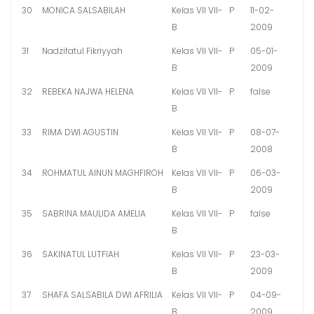
30
MONICA SALSABILAH
Kelas VII VII-
P
11-02-
B
2009
31
Nadzifatul Fikriyyah
Kelas VII VII-
P
05-01-
B
2009
32
REBEKA NAJWA HELENA
Kelas VII VII-
P
false
B
33
RIMA DWI AGUSTIN
Kelas VII VII-
P
08-07-
B
2008
34
ROHMATUL AINUN MAGHFIROH
Kelas VII VII-
P
06-03-
B
2009
35
SABRINA MAULIDA AMELIA
Kelas VII VII-
P
false
B
36
SAKINATUL LUTFIAH
Kelas VII VII-
P
23-03-
B
2009
37
SHAFA SALSABILA DWI AFRILIA
Kelas VII VII-
P
04-09-
B
2009