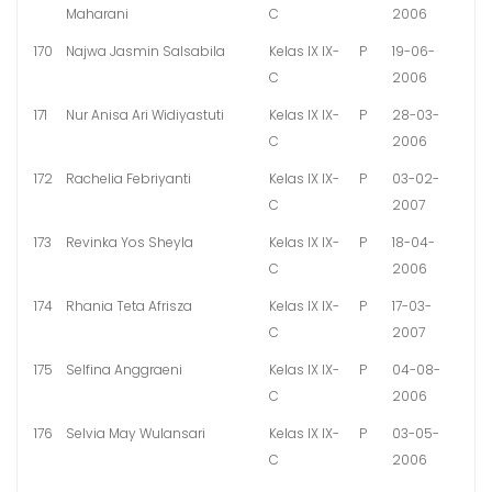
Maharani
C
2006
170
Najwa Jasmin Salsabila
Kelas IX IX-
P
19-06-
C
2006
171
Nur Anisa Ari Widiyastuti
Kelas IX IX-
P
28-03-
C
2006
172
Rachelia Febriyanti
Kelas IX IX-
P
03-02-
C
2007
173
Revinka Yos Sheyla
Kelas IX IX-
P
18-04-
C
2006
174
Rhania Teta Afrisza
Kelas IX IX-
P
17-03-
C
2007
175
Selfina Anggraeni
Kelas IX IX-
P
04-08-
C
2006
176
Selvia May Wulansari
Kelas IX IX-
P
03-05-
C
2006