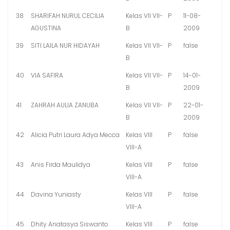
38
SHARIFAH NURUL CECILIA
Kelas VII VII-
P
11-08-
AGUSTINA
B
2009
39
SITI LAILA NUR HIDAYAH
Kelas VII VII-
P
false
B
40
VIA SAFIRA
Kelas VII VII-
P
14-01-
B
2009
41
ZAHRAH AULIA ZANUBA
Kelas VII VII-
P
22-01-
B
2009
42
Alicia Putri Laura Adya Mecca
Kelas VIII
P
false
VIII-A
43
Anis Firda Maulidya
Kelas VIII
P
false
VIII-A
44
Davina Yuniasty
Kelas VIII
P
false
VIII-A
45
Dhity Anatasya Siswanto
Kelas VIII
P
false