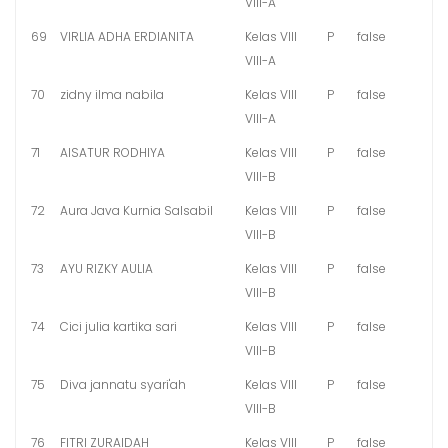
VIII-A
69
VIRLIA ADHA ERDIANITA
Kelas VIII
P
false
VIII-A
70
zidny ilma nabila
Kelas VIII
P
false
VIII-A
71
AISATUR RODHIYA
Kelas VIII
P
false
VIII-B
72
Aura Java Kurnia Salsabil
Kelas VIII
P
false
VIII-B
73
AYU RIZKY AULIA
Kelas VIII
P
false
VIII-B
74
Cici julia kartika sari
Kelas VIII
P
false
VIII-B
75
Diva jannatu syari'ah
Kelas VIII
P
false
VIII-B
76
FITRI ZURAIDAH
Kelas VIII
P
false