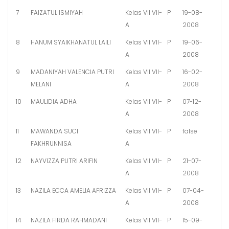
7
FAIZATUL ISMIYAH
Kelas VII VII-
P
19-08-
A
2008
8
HANUM SYAIKHANATUL LAILI
Kelas VII VII-
P
19-06-
A
2008
9
MADANIYAH VALENCIA PUTRI
Kelas VII VII-
P
16-02-
MELANI
A
2008
10
MAULIDIA ADHA
Kelas VII VII-
P
07-12-
A
2008
11
MAWANDA SUCI
Kelas VII VII-
P
false
FAKHRUNNISA
A
12
NAYVIZZA PUTRI ARIFIN
Kelas VII VII-
P
21-07-
A
2008
13
NAZILA ECCA AMELIA AFRIZZA
Kelas VII VII-
P
07-04-
A
2008
14
NAZILA FIRDA RAHMADANI
Kelas VII VII-
P
15-09-