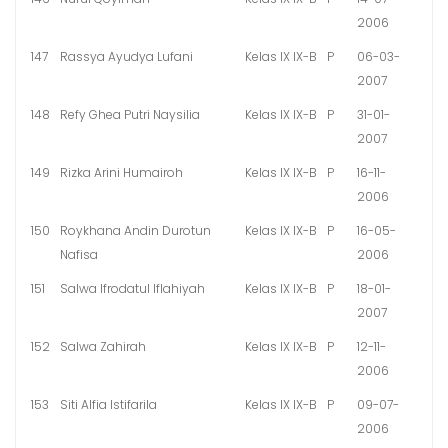
2006
147
Rassya Ayudya Lufani
Kelas IX IX-B
P
06-03-
2007
148
Refy Ghea Putri Naysilia
Kelas IX IX-B
P
31-01-
2007
149
Rizka Arini Humairoh
Kelas IX IX-B
P
16-11-
2006
150
Roykhana Andin Durotun
Kelas IX IX-B
P
16-05-
Nafisa
2006
151
Salwa Ifrodatul Iflahiyah
Kelas IX IX-B
P
18-01-
2007
152
Salwa Zahirah
Kelas IX IX-B
P
12-11-
2006
153
Siti Alfia Istifarila
Kelas IX IX-B
P
09-07-
2006