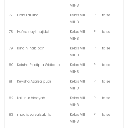
VIII-B
77
Fitria Faulina
Kelas VIII
P
false
VIII-B
78
Hafna nayli najidah
Kelas VIII
P
false
VIII-B
79
Isnaini habibah
Kelas VIII
P
false
VIII-B
80
Keisha Pradipta Widianto
Kelas VIII
P
false
VIII-B
81
Keysha Azalea putri
Kelas VIII
P
false
VIII-B
82
Laili nur hidayah
Kelas VIII
P
false
VIII-B
83
maulidya salsabilla
Kelas VIII
P
false
VIII-B