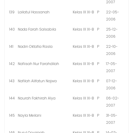
2007
139
Lailatul Hassanah
Kelas IX IX-B
P
22-05-
2006
140
Nada Farah Salsabila
Kelas IX IX-B
P
25-12-
2006
141
Nadin Oktafia Rasla
Kelas IX IX-B
P
22-10-
2006
142
Nafiisah Nur Farahdilah
Kelas IX IX-B
P
17-05-
2007
143
Nafilah Alifatun Najwa
Kelas IX IX-B
P
07-12-
2006
144
Naurah Fakhirah Alya
Kelas IX IX-B
P
06-02-
2007
145
Nayla Meilani
Kelas IX IX-B
P
31-05-
2007
146
Nurul Qoyimah
Kelas IX IX-B
P
14-07-