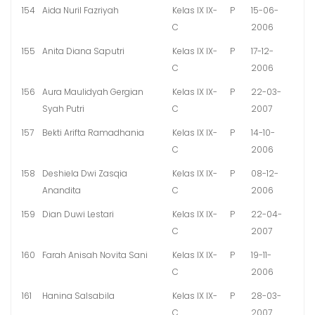
154
Aida Nuril Fazriyah
Kelas IX IX-
P
15-06-
C
2006
155
Anita Diana Saputri
Kelas IX IX-
P
17-12-
C
2006
156
Aura Maulidyah Gergian
Kelas IX IX-
P
22-03-
Syah Putri
C
2007
157
Bekti Arifta Ramadhania
Kelas IX IX-
P
14-10-
C
2006
158
Deshiela Dwi Zasqia
Kelas IX IX-
P
08-12-
Anandita
C
2006
159
Dian Duwi Lestari
Kelas IX IX-
P
22-04-
C
2007
160
Farah Anisah Novita Sani
Kelas IX IX-
P
19-11-
C
2006
161
Hanina Salsabila
Kelas IX IX-
P
28-03-
C
2007