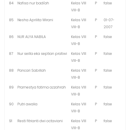
84
Nafisa nur badi'ah
Kelas VIII
P
false
VIII-B
85
Nesha Aprilita Wirani
Kelas VIII
P
01-07-
VIII-B
2007
86
NUR ALYA NABILA
Kelas VIII
P
false
VIII-B
87
Nur seilla eka septian pratiwi
Kelas VIII
P
false
VIII-B
88
Pancari Sabillah
Kelas VIII
P
false
VIII-B
89
Pramestya fatima azzahrah
Kelas VIII
P
false
VIII-B
90
Putri awalia
Kelas VIII
P
false
VIII-B
91
Resti fitrianti dwi octaviani
Kelas VIII
P
false
VIII-B