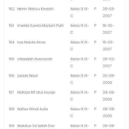
162
Herrin Wahyu Kinasih
Kelas IX IX-
P
26-03-
C
2007
163
Imelda Syeira Maylani Putri
Kelas IX IX-
P
18-05-
C
2007
164
Irza Nabila Alivia
Kelas IX IX-
P
16-03-
C
2007
165
Istiaadah Nuroniyah
Kelas IX IX-
P
26-02-
C
2007
166
Lazida Nauli
Kelas IX IX-
P
20-06-
C
2006
167
Mafaza Rif`atul Asyiqo
Kelas IX IX-
P
29-06-
C
2006
168
Nafisa Windi Aulia
Kelas IX IX-
P
08-08-
C
2005
169
Nailatus Sa`adah Dwi
Kelas IX IX-
P
26-08-