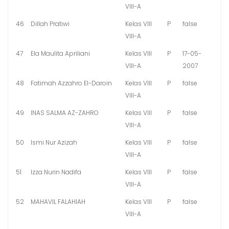
VIII-A
46
Dillah Pratiwi
Kelas VIII
P
false
VIII-A
47
Ela Maulita Apriliani
Kelas VIII
P
17-05-
VIII-A
2007
48
Fatimah Azzahro El-Daroin
Kelas VIII
P
false
VIII-A
49
INAS SALMA AZ-ZAHRO
Kelas VIII
P
false
VIII-A
50
Ismi Nur Azizah
Kelas VIII
P
false
VIII-A
51
Izza Nurin Nadifa
Kelas VIII
P
false
VIII-A
52
MAHAVIL FALAHIAH
Kelas VIII
P
false
VIII-A