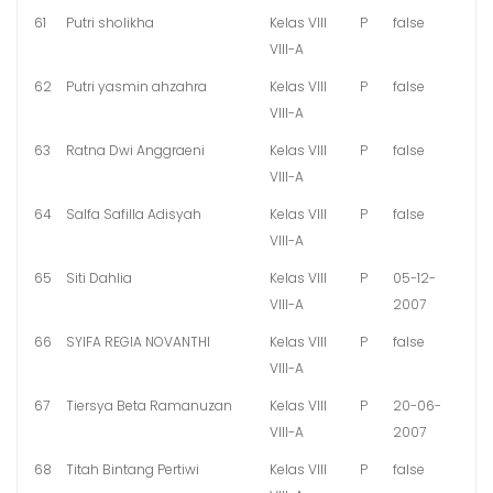
61
Putri sholikha
Kelas VIII
P
false
VIII-A
62
Putri yasmin ahzahra
Kelas VIII
P
false
VIII-A
63
Ratna Dwi Anggraeni
Kelas VIII
P
false
VIII-A
64
Salfa Safilla Adisyah
Kelas VIII
P
false
VIII-A
65
Siti Dahlia
Kelas VIII
P
05-12-
VIII-A
2007
66
SYIFA REGIA NOVANTHI
Kelas VIII
P
false
VIII-A
67
Tiersya Beta Ramanuzan
Kelas VIII
P
20-06-
VIII-A
2007
68
Titah Bintang Pertiwi
Kelas VIII
P
false