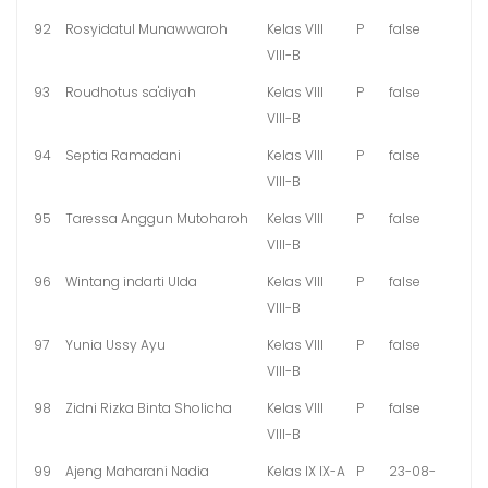
92
Rosyidatul Munawwaroh
Kelas VIII
P
false
VIII-B
93
Roudhotus sa'diyah
Kelas VIII
P
false
VIII-B
94
Septia Ramadani
Kelas VIII
P
false
VIII-B
95
Taressa Anggun Mutoharoh
Kelas VIII
P
false
VIII-B
96
Wintang indarti Ulda
Kelas VIII
P
false
VIII-B
97
Yunia Ussy Ayu
Kelas VIII
P
false
VIII-B
98
Zidni Rizka Binta Sholicha
Kelas VIII
P
false
VIII-B
99
Ajeng Maharani Nadia
Kelas IX IX-A
P
23-08-