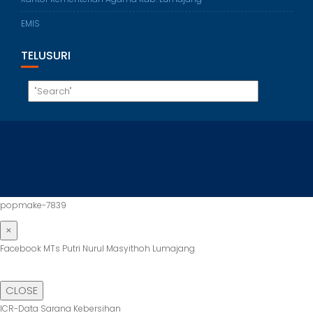
EMIS
TELUSURI
popmake-7839
×
Facebook MTs Putri Nurul Masyithoh Lumajang
CLOSE
ICR-Data Sarana Kebersihan