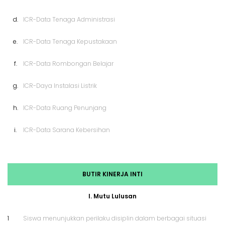
d.
ICR-Data Tenaga Administrasi
e.
ICR-Data Tenaga Kepustakaan
f.
ICR-Data Rombongan Belajar
g.
ICR-Daya Instalasi Listrik
h.
ICR-Data Ruang Penunjang
i.
ICR-Data Sarana Kebersihan
BUTIR KINERJA INTI
I. Mutu Lulusan
1
Siswa menunjukkan perilaku disiplin dalam berbagai situasi