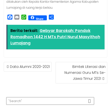
dilakukan oleh Kepala Kantor Kementerian Agama Kabupaten
Lumajang di ruang kerja beliau.
F
E
W
S
Share
a
m
h
h
c
a
a
a
Berita terkait:
Gebyar Barokah: Pondok
e
i
t
r
Romadhon 1442 H MTs Putri Nurul Masyithoh
b
l
s
e
o
A
Lumajang
o
p
k
p
Data Alumni 2020-2021
Bimtek Literasi dan
Numerasi Guru MTs Se-
Jawa Timur 2021