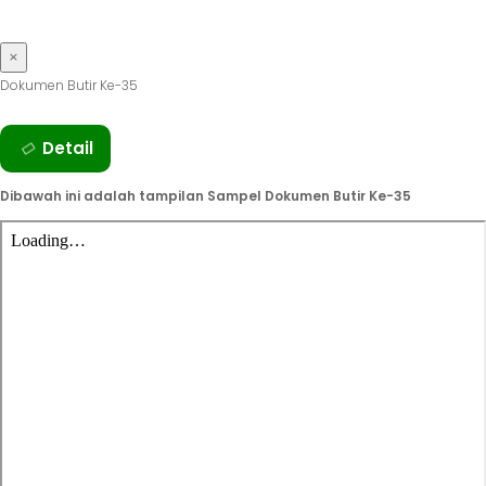
DOKUMEN DITUNJUKKAN KETIKA
VISITASI
×
Dokumen Butir Ke-35
Seluruh Dokumen Butir Ke-35 secara lengkap silahkan Klik
Detail
Dibawah ini adalah tampilan Sampel Dokumen Butir Ke-35