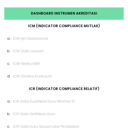
DASHBOARD INSTRUMEN AKREDITASI
ICM (INDICATOR COMPLIANCE MUTLAK)
a.
ICM-Ijin Operasional
b.
ICM-Data Lulusan
c.
ICM-Waktu KBM
d.
ICM-Struktur Kurikulum
ICR (INDICATOR COMPLIANCE RELATIF)
a.
ICR-Data Kualifikasi Guru Minimal S1
b.
ICR-Data Sertifikasi Guru
c.
ICR-Data Guru Sesuai Latar Pendidikan