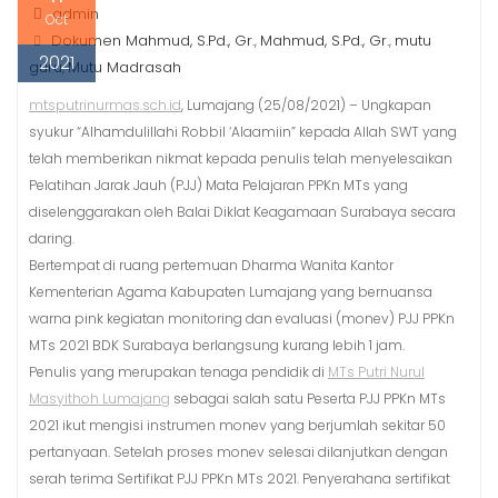
admin
Oct
Dokumen Mahmud, S.Pd., Gr.
Mahmud, S.Pd., Gr.
mutu
,
,
2021
guru
Mutu Madrasah
,
mtsputrinurmas.sch.id
, Lumajang (25/08/2021) – Ungkapan
syukur “Alhamdulillahi Robbil ‘Alaamiin” kepada Allah SWT yang
telah memberikan nikmat kepada penulis telah menyelesaikan
Pelatihan Jarak Jauh (PJJ) Mata Pelajaran PPKn MTs yang
diselenggarakan oleh Balai Diklat Keagamaan Surabaya secara
daring.
Bertempat di ruang pertemuan Dharma Wanita Kantor
Kementerian Agama Kabupaten Lumajang yang bernuansa
warna pink kegiatan monitoring dan evaluasi (monev) PJJ PPKn
MTs 2021 BDK Surabaya berlangsung kurang lebih 1 jam.
Penulis yang merupakan tenaga pendidik di
MTs Putri Nurul
Masyithoh Lumajang
sebagai salah satu Peserta PJJ PPKn MTs
2021 ikut mengisi instrumen monev yang berjumlah sekitar 50
pertanyaan. Setelah proses monev selesai dilanjutkan dengan
serah terima Sertifikat PJJ PPKn MTs 2021. Penyerahana sertifikat