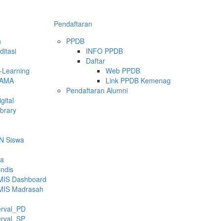
Pendaftaran
h
PPDB
itasi
INFO PPDB
Daftar
E-Learning
Web PPDB
SAMA
Link PPDB Kemenag
Pendaftaran Alumni
gital
ibrary
N Siswa
ka
ndis
MIS Dashboard
MIS Madrasah
erval_PD
erval_SP