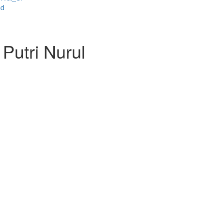
ad
utri Nurul