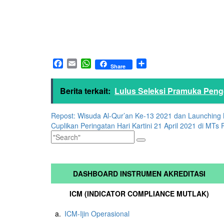
Facebook
Email
WhatsApp
Share
Share
Berita terkait:
Lulus Seleksi Pramuka Pen
Repost: Wisuda Al-Qur’an Ke-13 2021 dan Launching 
Cuplikan Peringatan Hari Kartini 21 April 2021 di MTs
DASHBOARD INSTRUMEN AKREDITASI
ICM (INDICATOR COMPLIANCE MUTLAK)
a.
ICM-Ijin Operasional