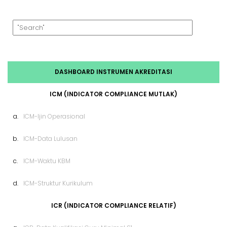
o
A
o
p
k
p
DASHBOARD INSTRUMEN AKREDITASI
ICM (INDICATOR COMPLIANCE MUTLAK)
a.
ICM-Ijin Operasional
b.
ICM-Data Lulusan
c.
ICM-Waktu KBM
d.
ICM-Struktur Kurikulum
ICR (INDICATOR COMPLIANCE RELATIF)