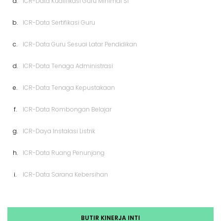
a.
ICR-Data Kualifikasi Guru Minimal S1
b.
ICR-Data Sertifikasi Guru
c.
ICR-Data Guru Sesuai Latar Pendidikan
d.
ICR-Data Tenaga Administrasi
e.
ICR-Data Tenaga Kepustakaan
f.
ICR-Data Rombongan Belajar
g.
ICR-Daya Instalasi Listrik
h.
ICR-Data Ruang Penunjang
i.
ICR-Data Sarana Kebersihan
BUTIR KINERJA INTI