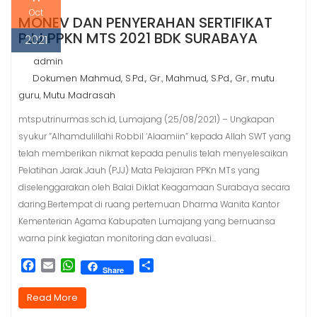
Oct
MONEV DAN PENYERAHAN SERTIFIKAT
PJJ PPKN MTS 2021 BDK SURABAYA
2021
admin
Dokumen Mahmud, S.Pd., Gr.
Mahmud, S.Pd., Gr.
mutu
,
,
guru
Mutu Madrasah
,
mtsputrinurmas.sch.id, Lumajang (25/08/2021) – Ungkapan
syukur “Alhamdulillahi Robbil ‘Alaamiin” kepada Allah SWT yang
telah memberikan nikmat kepada penulis telah menyelesaikan
Pelatihan Jarak Jauh (PJJ) Mata Pelajaran PPKn MTs yang
diselenggarakan oleh Balai Diklat Keagamaan Surabaya secara
daring.Bertempat di ruang pertemuan Dharma Wanita Kantor
Kementerian Agama Kabupaten Lumajang yang bernuansa
warna pink kegiatan monitoring dan evaluasi…
F
E
W
S
Share
a
m
h
h
c
a
a
a
Read More
e
i
t
r