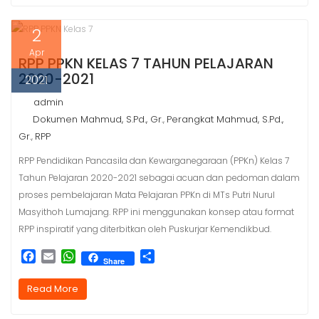
b
l
s
e
o
A
2
o
p
k
p
Apr
RPP PPKN KELAS 7 TAHUN PELAJARAN
2020-2021
2021
admin
Dokumen Mahmud, S.Pd., Gr.
Perangkat Mahmud, S.Pd.,
,
Gr.
RPP
,
RPP Pendidikan Pancasila dan Kewarganegaraan (PPKn) Kelas 7
Tahun Pelajaran 2020-2021 sebagai acuan dan pedoman dalam
proses pembelajaran Mata Pelajaran PPKn di MTs Putri Nurul
Masyithoh Lumajang. RPP ini menggunakan konsep atau format
RPP inspiratif yang diterbitkan oleh Puskurjar Kemendikbud.
F
E
W
S
Share
a
m
h
h
c
a
a
a
Read More
e
i
t
r
b
l
s
e