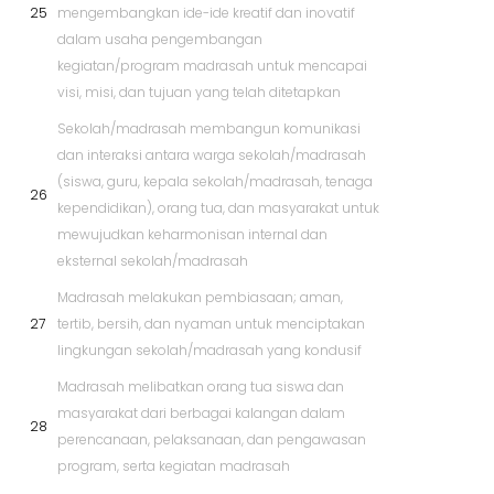
25
mengembangkan ide-ide kreatif dan inovatif
dalam usaha pengembangan
kegiatan/program madrasah untuk mencapai
visi, misi, dan tujuan yang telah ditetapkan
Sekolah/madrasah membangun komunikasi
dan interaksi antara warga sekolah/madrasah
(siswa, guru, kepala sekolah/madrasah, tenaga
26
kependidikan), orang tua, dan masyarakat untuk
mewujudkan keharmonisan internal dan
eksternal sekolah/madrasah
Madrasah melakukan pembiasaan; aman,
27
tertib, bersih, dan nyaman untuk menciptakan
lingkungan sekolah/madrasah yang kondusif
Madrasah melibatkan orang tua siswa dan
masyarakat dari berbagai kalangan dalam
28
perencanaan, pelaksanaan, dan pengawasan
program, serta kegiatan madrasah