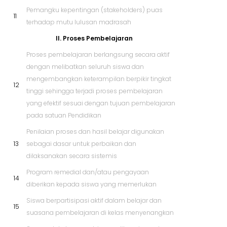
Pemangku kepentingan (stakeholders) puas
11
terhadap mutu lulusan madrasah
II. Proses Pembelajaran
Proses pembelajaran berlangsung secara aktif
dengan melibatkan seluruh siswa dan
mengembangkan keterampilan berpikir tingkat
12
tinggi sehingga terjadi proses pembelajaran
yang efektif sesuai dengan tujuan pembelajaran
pada satuan Pendidikan
Penilaian proses dan hasil belajar digunakan
13
sebagai dasar untuk perbaikan dan
dilaksanakan secara sistemis
Program remedial dan/atau pengayaan
14
diberikan kepada siswa yang memerlukan
Siswa berpartisipasi aktif dalam belajar dan
15
suasana pembelajaran di kelas menyenangkan