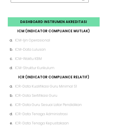
DASHBOARD INSTRUMEN AKREDITASI
ICM (INDICATOR COMPLIANCE MUTLAK)
a.
ICM-Ijin Operasional
b.
ICM-Data Lulusan
c.
ICM-Waktu KBM
d.
ICM-Struktur Kurikulum
ICR (INDICATOR COMPLIANCE RELATIF)
a.
ICR-Data Kualifikasi Guru Minimal S1
b.
ICR-Data Sertifikasi Guru
c.
ICR-Data Guru Sesuai Latar Pendidikan
d.
ICR-Data Tenaga Administrasi
e.
ICR-Data Tenaga Kepustakaan