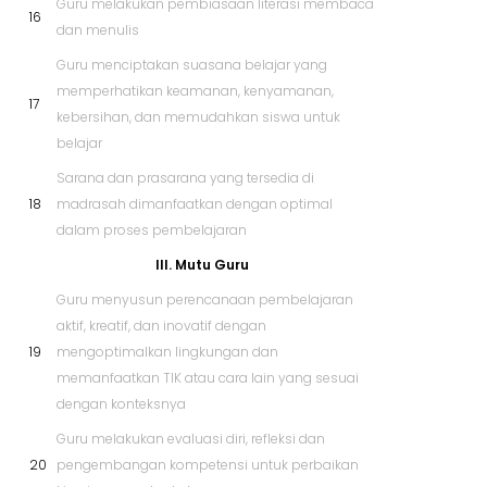
Guru melakukan pembiasaan literasi membaca
16
dan menulis
Guru menciptakan suasana belajar yang
memperhatikan keamanan, kenyamanan,
17
kebersihan, dan memudahkan siswa untuk
belajar
Sarana dan prasarana yang tersedia di
18
madrasah dimanfaatkan dengan optimal
dalam proses pembelajaran
III. Mutu Guru
Guru menyusun perencanaan pembelajaran
aktif, kreatif, dan inovatif dengan
19
mengoptimalkan lingkungan dan
memanfaatkan TIK atau cara lain yang sesuai
dengan konteksnya
Guru melakukan evaluasi diri, refleksi dan
20
pengembangan kompetensi untuk perbaikan