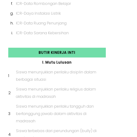
f.
ICR-Data Rombongan Belajar
g.
ICR-Daya Instalasi Listrik
h.
ICR-Data Ruang Penunjang
i.
ICR-Data Sarana Kebersihan
BUTIR KINERJA INTI
I. Mutu Lulusan
Siswa menunjukkan perilaku disiplin dalam
1
berbagai situasi
Siswa menunjukkan perilaku religius dalam
2
aktivitas di madrasah
Siswa menunjukkan perilaku tangguh dan
3
bertanggung jawab dalam aktivitas di
madrasah
Siswa terbebas dari perundungan (bully) di
4