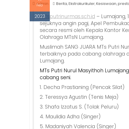
admin
Berita
Ekstrakurikuler
Kesiswaan
prest
,
,
,
Feb
2023
mtsputrinurmas.sch.id
– Lumajang, 1
sejuknya angin pagi, Apel Pembuk
secara resmi oleh Kepala Kantor K
Olahraga MTsN Lumajang.
Muslimah SANG JUARA MTs Putri Nur
terbaiknya pada cabang olahraga d
Lumajang.
MTs Putri Nurul Masyithoh Lumajang
cabang seni.
1. Decha Prastianing (Pencak Silat)
2. Teressya Agustin (Tenis Meja)
3. Shafa Izzatus S. (Tolak Peluru)
4. Maulidia Adha (Singer)
5. Madaniyah Valencia (Singer)