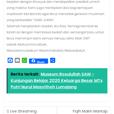
berjalan dengan khusyuk dan mendapatkan predikat umroh
yang mabrur. Kami juga menitipkan doa bagi kemajuan
madrasah kita tercinta agar terus mencetak generasi muslimah
yang berkarakter “SANG JUARA”.
Selamat menjalankan ibadah, Ibu Riza. Semoga kembali ke
tanah air dengan membawa berkah dan semangat baru untuk
terus memimpin kami semua menuju ridho Allah SWT.
Labaik Allahumma Labaik…
Wassalamu’alaikum Warahmatullahi Wabarakatuh.
F
E
W
S
Share
a
m
h
h
c
a
a
a
Berita terkait:
Museum Rosulullah SAW -
e
i
t
r
Kunjungan Belajar 2020 Keluarga Besar MTs
b
l
s
e
o
A
Putri Nurul Masyithoh Lumajang
o
p
k
p
Live Streaming
Fiqih Makin Mantap: