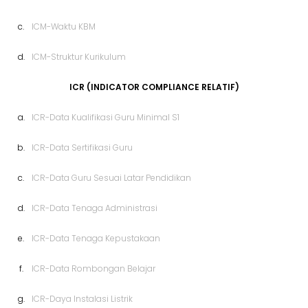
c.
ICM-Waktu KBM
d.
ICM-Struktur Kurikulum
ICR (INDICATOR COMPLIANCE RELATIF)
a.
ICR-Data Kualifikasi Guru Minimal S1
b.
ICR-Data Sertifikasi Guru
c.
ICR-Data Guru Sesuai Latar Pendidikan
d.
ICR-Data Tenaga Administrasi
e.
ICR-Data Tenaga Kepustakaan
f.
ICR-Data Rombongan Belajar
g.
ICR-Daya Instalasi Listrik