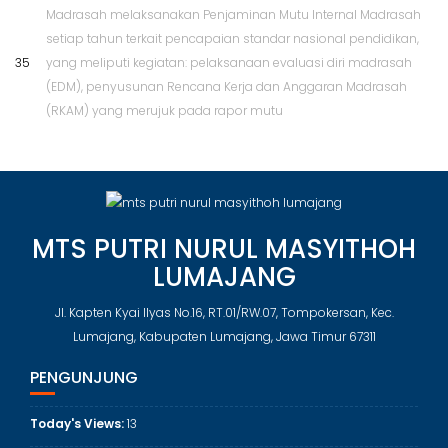
Madrasah melaksanakan Penjaminan Mutu Internal Madrasah
setiap tahun terkait pencapaian standar nasional pendidikan,
35
yang meliputi kegiatan: pelaksanaan evaluasi diri madrasah
(EDM), penyusunan Rencana Kerja dan Anggaran Madrasah
(RKAM) yang merujuk pada rapor mutu
MTS PUTRI NURUL MASYITHOH
LUMAJANG
Jl. Kapten Kyai Ilyas No.16, RT.01/RW.07, Tompokersan, Kec.
Lumajang, Kabupaten Lumajang, Jawa Timur 67311
PENGUNJUNG
Today's Views:
13