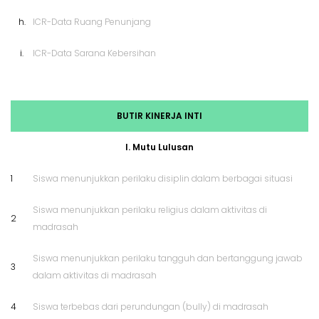
h.
ICR-Data Ruang Penunjang
i.
ICR-Data Sarana Kebersihan
BUTIR KINERJA INTI
I. Mutu Lulusan
1
Siswa menunjukkan perilaku disiplin dalam berbagai situasi
Siswa menunjukkan perilaku religius dalam aktivitas di
2
madrasah
Siswa menunjukkan perilaku tangguh dan bertanggung jawab
3
dalam aktivitas di madrasah
4
Siswa terbebas dari perundungan (bully) di madrasah