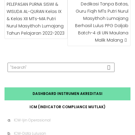
Dedikasi Tanpa Batas,
PELEPASAN PURNA SISWI &
Guru Fiqih MTs Putri Nurul
WISUDA AL-QURAN Kelas IX
Masyithoh Lumajang
& Kelas XII MTs-MA Putri
Berhasil Lulus PPG Daljab
Nurul Masyithoh Lumajang
Batch-4 di UIN Maulana
Tahun Pelajaran 2022-2023
Malik Malang
DASHBOARD INSTRUMEN AKREDITASI
ICM (INDICATOR COMPLIANCE MUTLAK)
a.
ICM-Ijin Operasional
b.
ICM-Data Lulusan