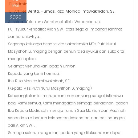
admin
Mar
Artikel
Berita
Humas
Riza Monica Imtiwakhidah, SE
,
,
,
2026
Assalamu’alaikum Warahmatullahi Wabarakatuh,
Puji syukur kehadirat Allah SWT atas segala limpahan rahmat
dan karunia-Nya.
Segenap keluarga besar civitas akademika MTs Putri Nurul
Masyithoh Lumajang dengan penuh rasa syukur dan suka cita
mengucapkan:
Selamat Menunaikan Ibadah Umroh
Kepada yang kami hormati:
Ibu Riza Monica Imtiwakhidah, SE.
(Kepala MTs Putri Nurul Masyithoh Lumajang)
Keberangkatan ini merupakan momen yang sangat istimewa
bagi kami semua. Kami mendoakan semoga perjalanan ibadah
Ibu Kepala Madrasah menuju Tanah Suci Makkah dan Madinah
senantiasa diberikan kelancaran, kesehatan, dan perlindungan
dari Allah SWT.
Semoga seluruh rangkaian ibadah yang dilaksanakan dapat