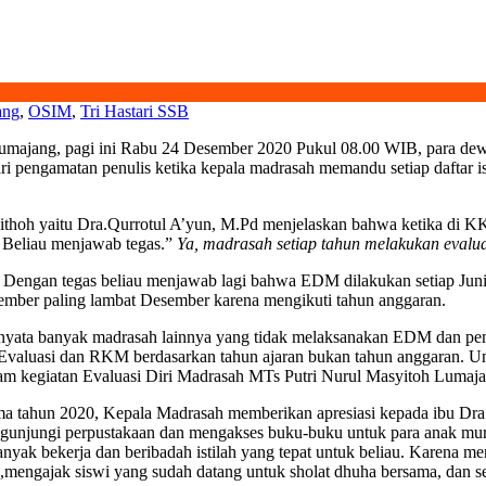
ang
,
OSIM
,
Tri Hastari SSB
Lumajang, pagi ini Rabu 24 Desember 2020 Pukul 08.00 WIB, para dewa
dari pengamatan penulis ketika kepala madrasah memandu setiap daftar 
thoh yaitu Dra.Qurrotul A’yun, M.Pd menjelaskan bahwa ketika di K
 Beliau menjawab tegas.”
Ya, madrasah setiap tahun melakukan evalua
 Dengan tegas beliau menjawab lagi bahwa EDM dilakukan setiap Juni
mber paling lambat Desember karena mengikuti tahun anggaran.
rnyata banyak madrasah lainnya yang tidak melaksanakan EDM dan pe
 Evaluasi dan RKM berdasarkan tahun ajaran bukan tahun anggaran. U
am kegiatan Evaluasi Diri Madrasah MTs Putri Nurul Masyitoh Lumaj
ma tahun 2020, Kepala Madrasah memberikan apresiasi kepada ibu Dr
u mengunjungi perpustakaan dan mengakses buku-buku untuk para anak m
anyak bekerja dan beribadah istilah yang tepat untuk beliau. Karena 
h ,mengajak siswi yang sudah datang untuk sholat dhuha bersama, dan 