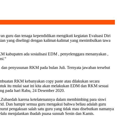
n guru dan tenaga kependidikan mengikuti kegiatan Evaluasi Diri
isian yang diselingi dengan kalimat-kalimat yang menimbulkan tawa
KM kabupaten ada sosialisasi EDM , penyelenggara menanyakan ,
si.
“
 dan penyusunan RKM pada bulan Juli. Ternyata jawaban tersebut
mbuatan RKM kebanyakan copy paste atau dilakukan secara
ntuk itu mulai saat ini kita akan melakukan EDM dan RKM sesuai
ang pada hari Rabu, 24 Desember 2020.
a.Zubaedah karena ketelatenannya dalam membimbing para siswi
urid. Dan hampir semua guru mengakui bahwa beliau adalah guru
menurut pengakuan salah satu guru yang tidak mau disebutkan namanya
selalu menjalankan ibadah puasa sunnah Senin dan Kamis.