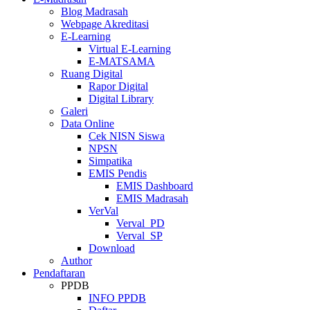
Blog Madrasah
Webpage Akreditasi
E-Learning
Virtual E-Learning
E-MATSAMA
Ruang Digital
Rapor Digital
Digital Library
Galeri
Data Online
Cek NISN Siswa
NPSN
Simpatika
EMIS Pendis
EMIS Dashboard
EMIS Madrasah
VerVal
Verval_PD
Verval_SP
Download
Author
Pendaftaran
PPDB
INFO PPDB