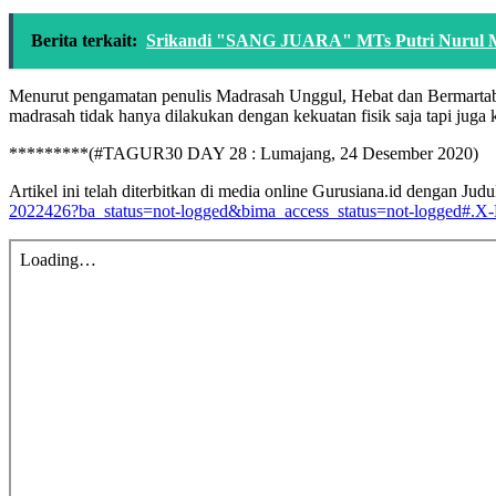
Berita terkait:
Srikandi "SANG JUARA" MTs Putri Nurul M
Menurut pengamatan penulis Madrasah Unggul, Hebat dan Bermartab
madrasah tidak hanya dilakukan dengan kekuatan fisik saja tapi juga
*********(#TAGUR30 DAY 28 : Lumajang, 24 Desember 2020)
Artikel ini telah diterbitkan di media online Gurusiana.id deng
2022426?ba_status=not-logged&bima_access_status=not-logged#