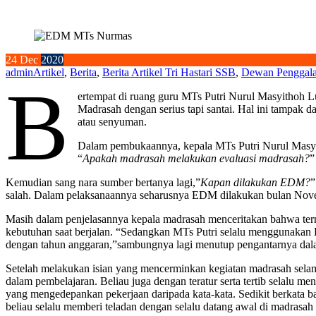
24
Dec
2020
admin
Artikel
,
Berita
,
Berita Artikel Tri Hastari SSB
,
Dewan Penggal
B
ertempat di ruang guru MTs Putri Nurul Masyithoh 
Madrasah dengan serius tapi santai. Hal ini tampak 
atau senyuman.
Dalam pembukaannya, kepala MTs Putri Nurul Masyi
“
Apakah madrasah melakukan evaluasi madrasah?
”
Kemudian sang nara sumber bertanya lagi,”
Kapan dilakukan EDM?
”
salah. Dalam pelaksanaannya seharusnya EDM dilakukan bulan Nove
Masih dalam penjelasannya kepala madrasah menceritakan bahwa te
kebutuhan saat berjalan. “Sedangkan MTs Putri selalu menggunakan
dengan tahun anggaran,”sambungnya lagi menutup pengantarnya dal
Setelah melakukan isian yang mencerminkan kegiatan madrasah sela
dalam pembelajaran. Beliau juga dengan teratur serta tertib selal
yang mengedepankan pekerjaan daripada kata-kata. Sedikit berkata b
beliau selalu memberi teladan dengan selalu datang awal di madrasa