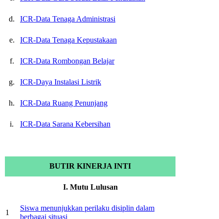
d.
ICR-Data Tenaga Administrasi
e.
ICR-Data Tenaga Kepustakaan
f.
ICR-Data Rombongan Belajar
g.
ICR-Daya Instalasi Listrik
h.
ICR-Data Ruang Penunjang
i.
ICR-Data Sarana Kebersihan
BUTIR KINERJA INTI
I. Mutu Lulusan
Siswa menunjukkan perilaku disiplin dalam
1
berbagai situasi