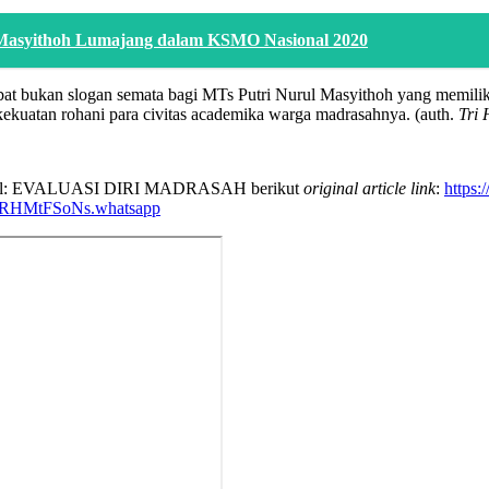
asyithoh Lumajang dalam KSMO Nasional 2020
at bukan slogan semata bagi MTs Putri Nurul Masyithoh yang memil
 kekuatan rohani para civitas academika warga madrasahnya. (auth.
Tri 
an Judul: EVALUASI DIRI MADRASAH berikut
original article link
:
https:
.X-RHMtFSoNs.whatsapp