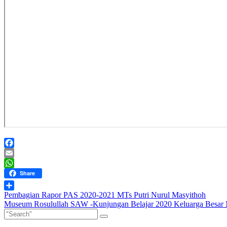
Facebook
Email
WhatsApp
Share
Post
Pembagian Rapor PAS 2020-2021 MTs Putri Nurul Masyithoh
Share
Museum Rosulullah SAW -Kunjungan Belajar 2020 Keluarga Besar 
navigation