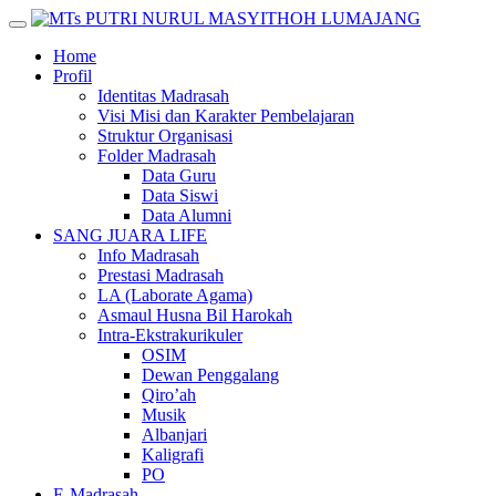
Skip
to
Home
content
Profil
Identitas Madrasah
Visi Misi dan Karakter Pembelajaran
Struktur Organisasi
Folder Madrasah
Data Guru
Data Siswi
Data Alumni
SANG JUARA LIFE
Info Madrasah
Prestasi Madrasah
LA (Laborate Agama)
Asmaul Husna Bil Harokah
Intra-Ekstrakurikuler
OSIM
Dewan Penggalang
Qiro’ah
Musik
Albanjari
Kaligrafi
PO
E-Madrasah