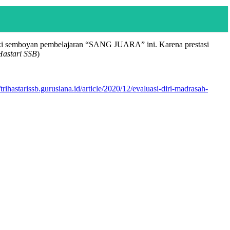
iki semboyan pembelajaran “SANG JUARA” ini. Karena prestasi
Hastari SSB
)
//trihastarissb.gurusiana.id/article/2020/12/evaluasi-diri-madrasah-