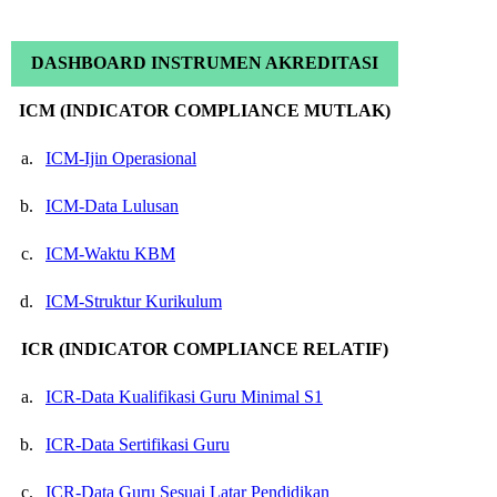
DASHBOARD INSTRUMEN AKREDITASI
ICM (INDICATOR COMPLIANCE MUTLAK)
a.
ICM-Ijin Operasional
b.
ICM-Data Lulusan
c.
ICM-Waktu KBM
d.
ICM-Struktur Kurikulum
ICR (INDICATOR COMPLIANCE RELATIF)
a.
ICR-Data Kualifikasi Guru Minimal S1
b.
ICR-Data Sertifikasi Guru
c.
ICR-Data Guru Sesuai Latar Pendidikan