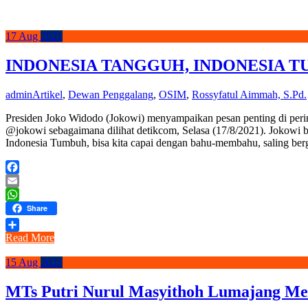
17
Aug
2021
INDONESIA TANGGUH, INDONESIA 
admin
Artikel
,
Dewan Penggalang
,
OSIM
,
Rossyfatul Aimmah, S.Pd.
Presiden Joko Widodo (Jokowi) menyampaikan pesan penting di per
@jokowi sebagaimana dilihat detikcom, Selasa (17/8/2021). Jo
Indonesia Tumbuh, bisa kita capai dengan bahu-membahu, saling be
Facebook
Email
WhatsApp
Share
Read More
Share
15
Aug
2021
MTs Putri Nurul Masyithoh Lumajang Me