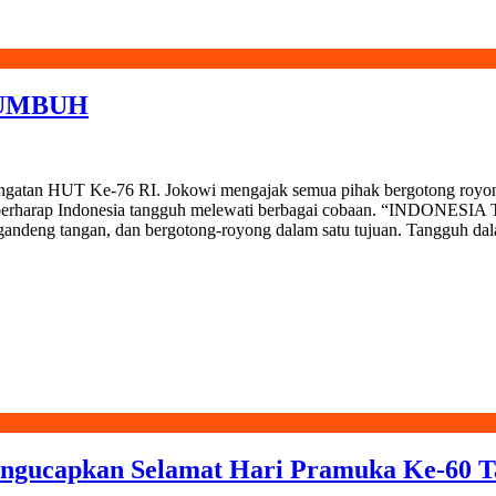
TUMBUH
ingatan HUT Ke-76 RI. Jokowi mengajak semua pihak bergotong royon
kowi berharap Indonesia tangguh melewati berbagai cobaan. “IN
rgandeng tangan, dan bergotong-royong dalam satu tujuan. Tangguh d
ngucapkan Selamat Hari Pramuka Ke-60 T