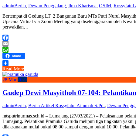
admin
Berita
,
Dewan Penggalang
,
Ilma Kharisma
,
OSIM
,
Rossyfatul
Bertempat di Gedung LT. 2 Bangunan Baru MTs Putri Nurul Masyit
Upacara Virtual via Zoom Meeting yang diselenggarakan oleh Kwarti
perwakilan…
Facebook
Email
WhatsApp
Share
Read More
Share
28
Mar
2021
Gudep Dewi Masyithoh 07-104: Pelantik
admin
Berita
,
Berita Artikel Rossyfatul Aimmah S.Pd.
,
Dewan Pengga
mtsputrinurmas.sch.id – Lumajang (27/03/2021) – Pelaksanaan pel
Lumajang. Pelantikan Pramuka Garuda meliputi tiga tingkatan yakn
dilaksanakan mulai pukul 08.00 sampai dengan pukul 10.00. Pelantik