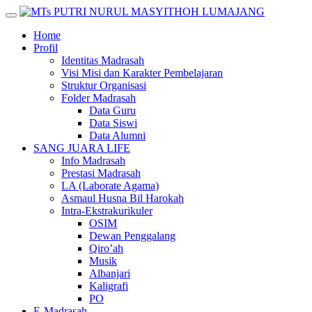
Skip
to
Home
content
Profil
Identitas Madrasah
Visi Misi dan Karakter Pembelajaran
Struktur Organisasi
Folder Madrasah
Data Guru
Data Siswi
Data Alumni
SANG JUARA LIFE
Info Madrasah
Prestasi Madrasah
LA (Laborate Agama)
Asmaul Husna Bil Harokah
Intra-Ekstrakurikuler
OSIM
Dewan Penggalang
Qiro’ah
Musik
Albanjari
Kaligrafi
PO
E-Madrasah