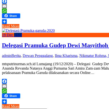
Facebook
Email
WhatsApp
Share
Read More
Share
19
Dec
2020
Delegasi Pramuka Gudep Dewi Masyithoh
admin
Berita
,
Dewan Penggalang
,
Ilma Kharisma
,
Nikmatur Rohma, 
mtsputrinurmas.sch.id Lumajang (19/12/2020) – Delegasi Gudep De
Ananda Revanda Natasya Anggi Purnama Sari Amira Zam-zam Maharani
pelaksanaan Pramuka Garuda dilaksanakan secara Online…
Facebook
Email
WhatsApp
Share
Read More
Share