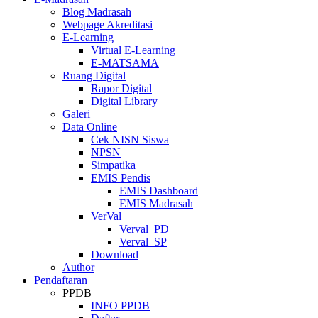
Blog Madrasah
Webpage Akreditasi
E-Learning
Virtual E-Learning
E-MATSAMA
Ruang Digital
Rapor Digital
Digital Library
Galeri
Data Online
Cek NISN Siswa
NPSN
Simpatika
EMIS Pendis
EMIS Dashboard
EMIS Madrasah
VerVal
Verval_PD
Verval_SP
Download
Author
Pendaftaran
PPDB
INFO PPDB