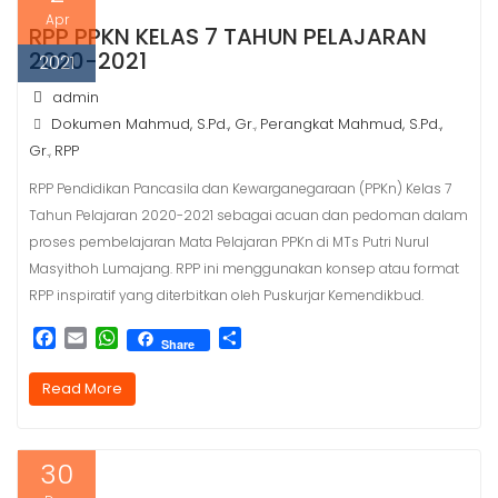
Apr
RPP PPKN KELAS 7 TAHUN PELAJARAN
2020-2021
2021
admin
Dokumen Mahmud, S.Pd., Gr.
Perangkat Mahmud, S.Pd.,
,
Gr.
RPP
,
RPP Pendidikan Pancasila dan Kewarganegaraan (PPKn) Kelas 7
Tahun Pelajaran 2020-2021 sebagai acuan dan pedoman dalam
proses pembelajaran Mata Pelajaran PPKn di MTs Putri Nurul
Masyithoh Lumajang. RPP ini menggunakan konsep atau format
RPP inspiratif yang diterbitkan oleh Puskurjar Kemendikbud.
F
E
W
S
Share
a
m
h
h
c
a
a
a
Read More
e
i
t
r
b
l
s
e
o
A
30
o
p
k
p