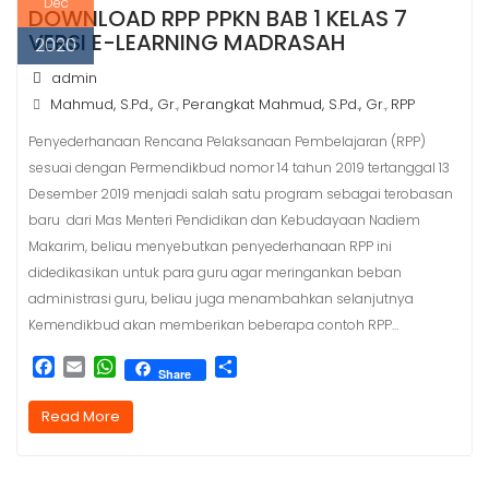
Dec
DOWNLOAD RPP PPKN BAB 1 KELAS 7
VERSI E-LEARNING MADRASAH
2020
admin
Mahmud, S.Pd., Gr.
Perangkat Mahmud, S.Pd., Gr.
RPP
,
,
Penyederhanaan Rencana Pelaksanaan Pembelajaran (RPP)
sesuai dengan Permendikbud nomor 14 tahun 2019 tertanggal 13
Desember 2019 menjadi salah satu program sebagai terobasan
baru dari Mas Menteri Pendidikan dan Kebudayaan Nadiem
Makarim, beliau menyebutkan penyederhanaan RPP ini
didedikasikan untuk para guru agar meringankan beban
administrasi guru, beliau juga menambahkan selanjutnya
Kemendikbud akan memberikan beberapa contoh RPP…
F
E
W
S
Share
a
m
h
h
c
a
a
a
Read More
e
i
t
r
b
l
s
e
o
A