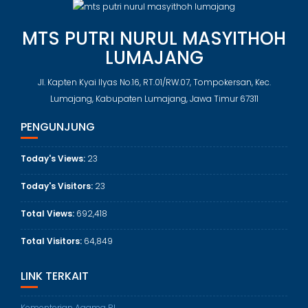
MTS PUTRI NURUL MASYITHOH
LUMAJANG
Jl. Kapten Kyai Ilyas No.16, RT.01/RW.07, Tompokersan, Kec.
Lumajang, Kabupaten Lumajang, Jawa Timur 67311
PENGUNJUNG
Today's Views:
23
Today's Visitors:
23
Total Views:
692,418
Total Visitors:
64,849
LINK TERKAIT
Kementerian Agama RI