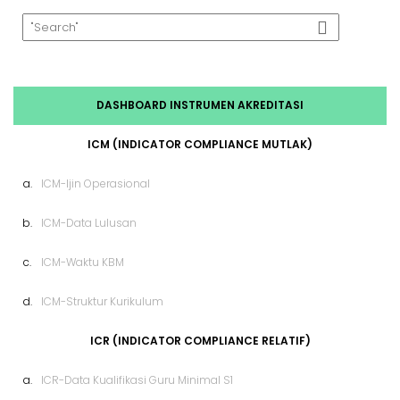
o
p
k
p
DASHBOARD INSTRUMEN AKREDITASI
ICM (INDICATOR COMPLIANCE MUTLAK)
a.
ICM-Ijin Operasional
b.
ICM-Data Lulusan
c.
ICM-Waktu KBM
d.
ICM-Struktur Kurikulum
ICR (INDICATOR COMPLIANCE RELATIF)
a.
ICR-Data Kualifikasi Guru Minimal S1