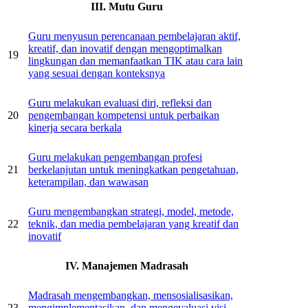
III. Mutu Guru
Guru menyusun perencanaan pembelajaran aktif,
kreatif, dan inovatif dengan mengoptimalkan
19
lingkungan dan memanfaatkan TIK atau cara lain
yang sesuai dengan konteksnya
Guru melakukan evaluasi diri, refleksi dan
20
pengembangan kompetensi untuk perbaikan
kinerja secara berkala
Guru melakukan pengembangan profesi
21
berkelanjutan untuk meningkatkan pengetahuan,
keterampilan, dan wawasan
Guru mengembangkan strategi, model, metode,
22
teknik, dan media pembelajaran yang kreatif dan
inovatif
IV. Manajemen Madrasah
Madrasah mengembangkan, mensosialisasikan,
23
mengimplementasikan, dan mengevaluasi visi,