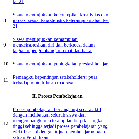
ke-21
Siswa menunjukkan keterampilan kreativitas dan
8
inovasi sesuai karakteristik keterampilan abad ke-
21
Siswa menunjukkan kemampuan
9
mengekspresikan diri dan berkreasi dalam
kegiatan pengembangan minat dan bakat
10
Siswa menunjukkan peningkatan prestasi belajar
Pemangku kepentingan (stakeholders) puas
11
terhadap mutu lulusan madrasah
II. Proses Pembelajaran
Proses pembelajaran berlangsung secara aktif
dengan melibatkan seluruh siswa dan
mengembangkan keterampilan berpikir tingkat
12
tinggi sehingga terjadi proses pembelajaran yang
efektif sesuai dengan tujuan pembelajaran pada
satuan Pendidikan