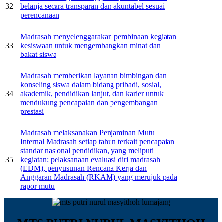
32
belanja secara transparan dan akuntabel sesuai
perencanaan
Madrasah menyelenggarakan pembinaan kegiatan
33
kesiswaan untuk mengembangkan minat dan
bakat siswa
Madrasah memberikan layanan bimbingan dan
konseling siswa dalam bidang pribadi, sosial,
34
akademik, pendidikan lanjut, dan karier untuk
mendukung pencapaian dan pengembangan
prestasi
Madrasah melaksanakan Penjaminan Mutu
Internal Madrasah setiap tahun terkait pencapaian
standar nasional pendidikan, yang meliputi
35
kegiatan: pelaksanaan evaluasi diri madrasah
(EDM), penyusunan Rencana Kerja dan
Anggaran Madrasah (RKAM) yang merujuk pada
rapor mutu