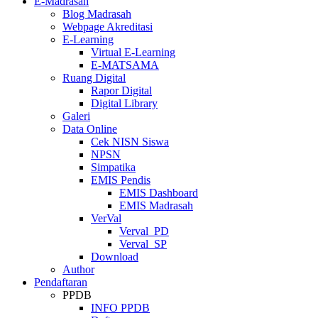
E-Madrasah
Blog Madrasah
Webpage Akreditasi
E-Learning
Virtual E-Learning
E-MATSAMA
Ruang Digital
Rapor Digital
Digital Library
Galeri
Data Online
Cek NISN Siswa
NPSN
Simpatika
EMIS Pendis
EMIS Dashboard
EMIS Madrasah
VerVal
Verval_PD
Verval_SP
Download
Author
Pendaftaran
PPDB
INFO PPDB