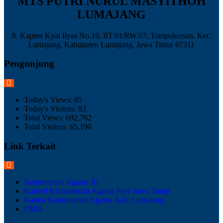
MTS PUTRI NURUL MASYITHOH
LUMAJANG
Jl. Kapten Kyai Ilyas No.16, RT.01/RW.07, Tompokersan, Kec.
Lumajang, Kabupaten Lumajang, Jawa Timur 67311
Pengunjung
Today's Views:
85
Today's Visitors:
83
Total Views:
692,762
Total Visitors:
65,190
Link Terkait
Kementerian Agama RI
Kanwil Kementerian Agama Prov Jawa Timur
Kantor Kementerian Agama Kab. Lumajang
EMIS