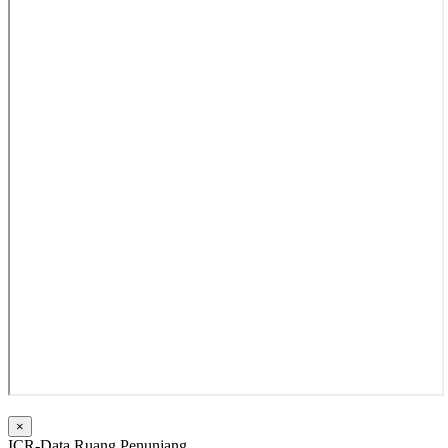
×
ICR-Data Ruang Penunjang