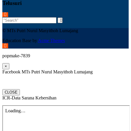
Telusuri
© MTs Putri Nurul Masyithoh Lumajang
Education Base by
Acme Themes
popmake-7839
×
Facebook MTs Putri Nurul Masyithoh Lumajang
CLOSE
ICR-Data Sarana Kebersihan