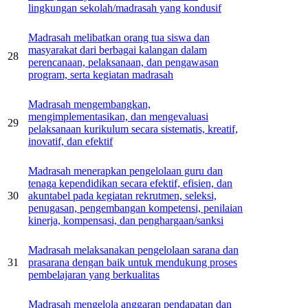
lingkungan sekolah/madrasah yang kondusif
Madrasah melibatkan orang tua siswa dan
masyarakat dari berbagai kalangan dalam
28
perencanaan, pelaksanaan, dan pengawasan
program, serta kegiatan madrasah
Madrasah mengembangkan,
mengimplementasikan, dan mengevaluasi
29
pelaksanaan kurikulum secara sistematis, kreatif,
inovatif, dan efektif
Madrasah menerapkan pengelolaan guru dan
tenaga kependidikan secara efektif, efisien, dan
30
akuntabel pada kegiatan rekrutmen, seleksi,
penugasan, pengembangan kompetensi, penilaian
kinerja, kompensasi, dan penghargaan/sanksi
Madrasah melaksanakan pengelolaan sarana dan
31
prasarana dengan baik untuk mendukung proses
pembelajaran yang berkualitas
Madrasah mengelola anggaran pendapatan dan