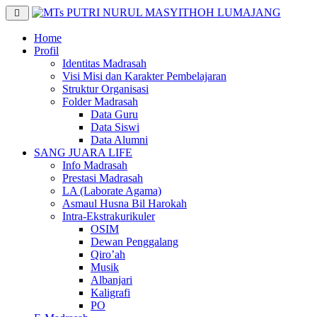
Home
Profil
Identitas Madrasah
Visi Misi dan Karakter Pembelajaran
Struktur Organisasi
Folder Madrasah
Data Guru
Data Siswi
Data Alumni
SANG JUARA LIFE
Info Madrasah
Prestasi Madrasah
LA (Laborate Agama)
Asmaul Husna Bil Harokah
Intra-Ekstrakurikuler
OSIM
Dewan Penggalang
Qiro’ah
Musik
Albanjari
Kaligrafi
PO