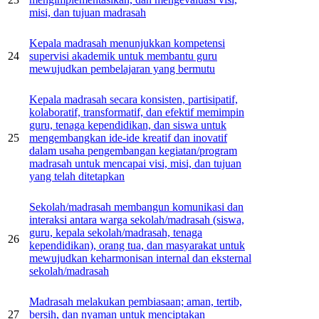
misi, dan tujuan madrasah
Kepala madrasah menunjukkan kompetensi
24
supervisi akademik untuk membantu guru
mewujudkan pembelajaran yang bermutu
Kepala madrasah secara konsisten, partisipatif,
kolaboratif, transformatif, dan efektif memimpin
guru, tenaga kependidikan, dan siswa untuk
25
mengembangkan ide-ide kreatif dan inovatif
dalam usaha pengembangan kegiatan/program
madrasah untuk mencapai visi, misi, dan tujuan
yang telah ditetapkan
Sekolah/madrasah membangun komunikasi dan
interaksi antara warga sekolah/madrasah (siswa,
guru, kepala sekolah/madrasah, tenaga
26
kependidikan), orang tua, dan masyarakat untuk
mewujudkan keharmonisan internal dan eksternal
sekolah/madrasah
Madrasah melakukan pembiasaan; aman, tertib,
27
bersih, dan nyaman untuk menciptakan