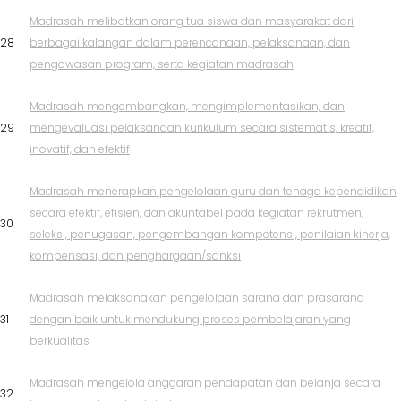
Madrasah melibatkan orang tua siswa dan masyarakat dari
28
berbagai kalangan dalam perencanaan, pelaksanaan, dan
pengawasan program, serta kegiatan madrasah
Madrasah mengembangkan, mengimplementasikan, dan
29
mengevaluasi pelaksanaan kurikulum secara sistematis, kreatif,
inovatif, dan efektif
Madrasah menerapkan pengelolaan guru dan tenaga kependidikan
secara efektif, efisien, dan akuntabel pada kegiatan rekrutmen,
30
seleksi, penugasan, pengembangan kompetensi, penilaian kinerja,
kompensasi, dan penghargaan/sanksi
Madrasah melaksanakan pengelolaan sarana dan prasarana
31
dengan baik untuk mendukung proses pembelajaran yang
berkualitas
Madrasah mengelola anggaran pendapatan dan belanja secara
32