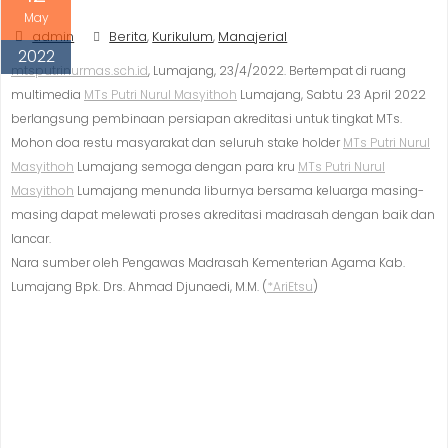
May
admin
Berita
Kurikulum
Manajerial
,
,
2022
mtsputrinurmas.sch.id
, Lumajang, 23/4/2022. Bertempat di ruang
multimedia
MTs Putri Nurul Masyithoh
Lumajang, Sabtu 23 April 2022
berlangsung pembinaan persiapan akreditasi untuk tingkat MTs.
Mohon doa restu masyarakat dan seluruh stake holder
MTs Putri Nurul
Masyithoh
Lumajang semoga dengan para kru
MTs Putri Nurul
Masyithoh
Lumajang menunda liburnya bersama keluarga masing-
masing dapat melewati proses akreditasi madrasah dengan baik dan
lancar.
Nara sumber oleh Pengawas Madrasah Kementerian Agama Kab.
Lumajang Bpk. Drs. Ahmad Djunaedi, M.M. (
*AriEtsu
)