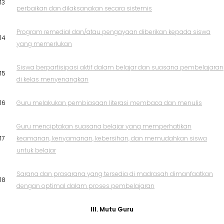
13
perbaikan dan dilaksanakan secara sistemis
Program remedial dan/atau pengayaan diberikan kepada siswa
14
yang memerlukan
Siswa berpartisipasi aktif dalam belajar dan suasana pembelajaran
15
di kelas menyenangkan
16
Guru melakukan pembiasaan literasi membaca dan menulis
Guru menciptakan suasana belajar yang memperhatikan
17
keamanan, kenyamanan, kebersihan, dan memudahkan siswa
untuk belajar
Sarana dan prasarana yang tersedia di madrasah dimanfaatkan
18
dengan optimal dalam proses pembelajaran
III. Mutu Guru