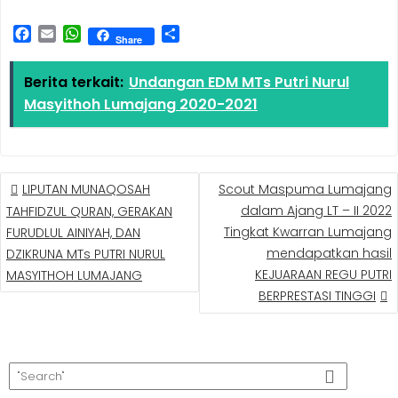
F
E
W
S
Share
a
m
h
h
c
a
a
a
Berita terkait:
Undangan EDM MTs Putri Nurul
e
i
t
r
Masyithoh Lumajang 2020-2021
b
l
s
e
o
A
o
p
k
p
LIPUTAN MUNAQOSAH
Scout Maspuma Lumajang
dalam Ajang LT – II 2022
TAHFIDZUL QURAN, GERAKAN
Tingkat Kwarran Lumajang
FURUDLUL AINIYAH, DAN
mendapatkan hasil
DZIKRUNA MTs PUTRI NURUL
KEJUARAAN REGU PUTRI
MASYITHOH LUMAJANG
BERPRESTASI TINGGI