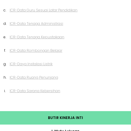
c.
ICR-Data Guru Sesuai Latar Pendidikan
d.
ICR-Data Tenaga Administrasi
e.
ICR-Data Tenaga Kepustakaan
f.
ICR-Data Rombongan Belajar
g.
ICR-Daya Instalasi Listrik
h.
ICR-Data Ruang Penunjang
i.
ICR-Data Sarana Kebersihan
BUTIR KINERJA INTI