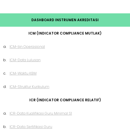
DASHBOARD INSTRUMEN AKREDITASI
ICM (INDICATOR COMPLIANCE MUTLAK)
a.
ICM-Ijin Operasional
b.
ICM-Data Lulusan
c.
ICM-Waktu KBM
d.
ICM-Struktur Kurikulum
ICR (INDICATOR COMPLIANCE RELATIF)
a.
ICR-Data Kualifikasi Guru Minimal S1
b.
ICR-Data Sertifikasi Guru