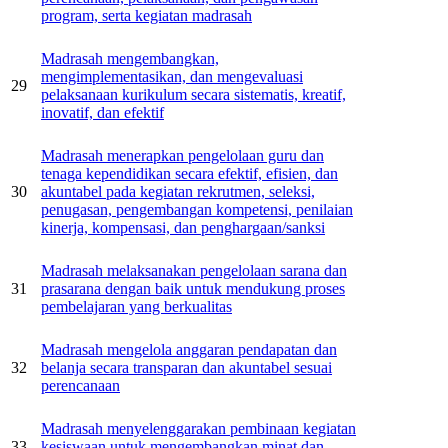
program, serta kegiatan madrasah
Madrasah mengembangkan,
mengimplementasikan, dan mengevaluasi
29
pelaksanaan kurikulum secara sistematis, kreatif,
inovatif, dan efektif
Madrasah menerapkan pengelolaan guru dan
tenaga kependidikan secara efektif, efisien, dan
30
akuntabel pada kegiatan rekrutmen, seleksi,
penugasan, pengembangan kompetensi, penilaian
kinerja, kompensasi, dan penghargaan/sanksi
Madrasah melaksanakan pengelolaan sarana dan
31
prasarana dengan baik untuk mendukung proses
pembelajaran yang berkualitas
Madrasah mengelola anggaran pendapatan dan
32
belanja secara transparan dan akuntabel sesuai
perencanaan
Madrasah menyelenggarakan pembinaan kegiatan
33
kesiswaan untuk mengembangkan minat dan