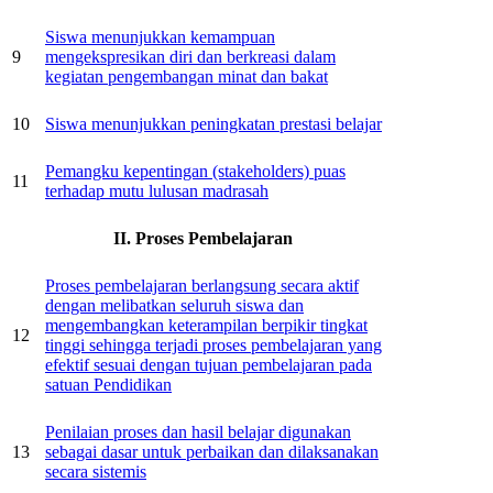
Siswa menunjukkan kemampuan
9
mengekspresikan diri dan berkreasi dalam
kegiatan pengembangan minat dan bakat
10
Siswa menunjukkan peningkatan prestasi belajar
Pemangku kepentingan (stakeholders) puas
11
terhadap mutu lulusan madrasah
II. Proses Pembelajaran
Proses pembelajaran berlangsung secara aktif
dengan melibatkan seluruh siswa dan
mengembangkan keterampilan berpikir tingkat
12
tinggi sehingga terjadi proses pembelajaran yang
efektif sesuai dengan tujuan pembelajaran pada
satuan Pendidikan
Penilaian proses dan hasil belajar digunakan
13
sebagai dasar untuk perbaikan dan dilaksanakan
secara sistemis