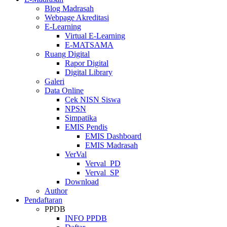
Blog Madrasah
Webpage Akreditasi
E-Learning
Virtual E-Learning
E-MATSAMA
Ruang Digital
Rapor Digital
Digital Library
Galeri
Data Online
Cek NISN Siswa
NPSN
Simpatika
EMIS Pendis
EMIS Dashboard
EMIS Madrasah
VerVal
Verval_PD
Verval_SP
Download
Author
Pendaftaran
PPDB
INFO PPDB