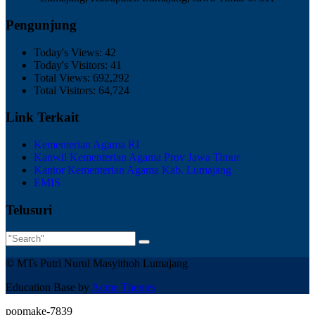
Pengunjung
Today's Views:
42
Today's Visitors:
41
Total Views:
692,292
Total Visitors:
64,724
Link Terkait
Kementerian Agama RI
Kanwil Kementerian Agama Prov Jawa Timur
Kantor Kementerian Agama Kab. Lumajang
EMIS
Telusuri
© MTs Putri Nurul Masyithoh Lumajang
Education Base by
Acme Themes
popmake-7839