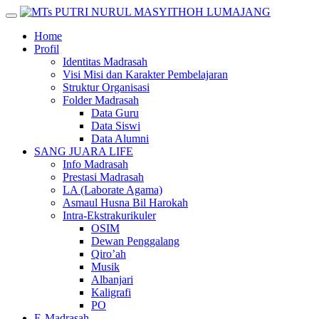
Skip
to
Home
content
Profil
Identitas Madrasah
Visi Misi dan Karakter Pembelajaran
Struktur Organisasi
Folder Madrasah
Data Guru
Data Siswi
Data Alumni
SANG JUARA LIFE
Info Madrasah
Prestasi Madrasah
LA (Laborate Agama)
Asmaul Husna Bil Harokah
Intra-Ekstrakurikuler
OSIM
Dewan Penggalang
Qiro’ah
Musik
Albanjari
Kaligrafi
PO
E-Madrasah