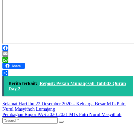
Facebook
Email
WhatsApp
Share
Share
Berita terkait:
Repost: Pekan Munaqosah Tahfidz Quran
Day 2
Post
Selamat Hari Ibu 22 Desember 2020 – Keluarga Besar MTs Putri
Nurul Masyithoh Lumajang
navigation
Pembagian Rapor PAS 2020-2021 MTs Putri Nurul Masyithoh