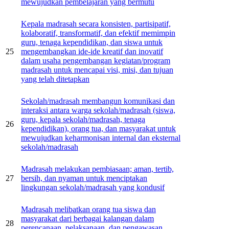
mewujudkan pembelajaran yang bermutu
Kepala madrasah secara konsisten, partisipatif,
kolaboratif, transformatif, dan efektif memimpin
guru, tenaga kependidikan, dan siswa untuk
25
mengembangkan ide-ide kreatif dan inovatif
dalam usaha pengembangan kegiatan/program
madrasah untuk mencapai visi, misi, dan tujuan
yang telah ditetapkan
Sekolah/madrasah membangun komunikasi dan
interaksi antara warga sekolah/madrasah (siswa,
guru, kepala sekolah/madrasah, tenaga
26
kependidikan), orang tua, dan masyarakat untuk
mewujudkan keharmonisan internal dan eksternal
sekolah/madrasah
Madrasah melakukan pembiasaan; aman, tertib,
27
bersih, dan nyaman untuk menciptakan
lingkungan sekolah/madrasah yang kondusif
Madrasah melibatkan orang tua siswa dan
masyarakat dari berbagai kalangan dalam
28
perencanaan, pelaksanaan, dan pengawasan