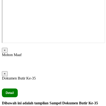
×
Mohon Maaf
Dokumen ditunjukkan ketika
Visitasi
×
Dokumen Butir Ke-35
Seluruh Dokumen Butir Ke-35 secara lengkap silahkan Klik
Detail
Dibawah ini adalah tampilan Sampel Dokumen Butir Ke-35