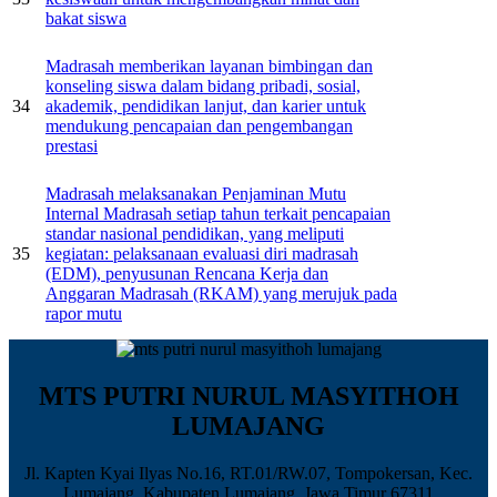
bakat siswa
Madrasah memberikan layanan bimbingan dan
konseling siswa dalam bidang pribadi, sosial,
34
akademik, pendidikan lanjut, dan karier untuk
mendukung pencapaian dan pengembangan
prestasi
Madrasah melaksanakan Penjaminan Mutu
Internal Madrasah setiap tahun terkait pencapaian
standar nasional pendidikan, yang meliputi
35
kegiatan: pelaksanaan evaluasi diri madrasah
(EDM), penyusunan Rencana Kerja dan
Anggaran Madrasah (RKAM) yang merujuk pada
rapor mutu
MTS PUTRI NURUL MASYITHOH
LUMAJANG
Jl. Kapten Kyai Ilyas No.16, RT.01/RW.07, Tompokersan, Kec.
Lumajang, Kabupaten Lumajang, Jawa Timur 67311