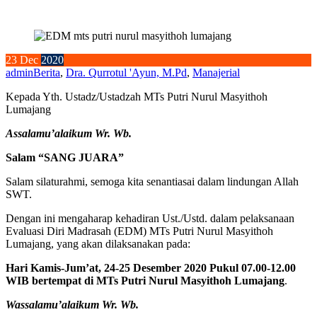
23
Dec
2020
admin
Berita
,
Dra. Qurrotul 'Ayun, M.Pd
,
Manajerial
Kepada Yth. Ustadz/Ustadzah MTs Putri Nurul Masyithoh
Lumajang
Assalamu’alaikum Wr. Wb.
Salam “SANG JUARA”
Salam silaturahmi, semoga kita senantiasai dalam lindungan Allah
SWT.
Dengan ini mengaharap kehadiran Ust./Ustd. dalam pelaksanaan
Evaluasi Diri Madrasah (EDM) MTs Putri Nurul Masyithoh
Lumajang, yang akan dilaksanakan pada:
Hari Kamis-Jum’at, 24-25 Desember 2020 Pukul 07.00-12.00
WIB bertempat di MTs Putri Nurul Masyithoh Lumajang
.
Wassalamu’alaikum Wr. Wb.