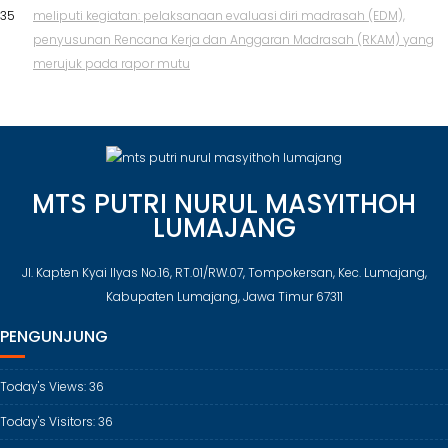
35
meliputi kegiatan: pelaksanaan evaluasi diri madrasah (EDM),
penyusunan Rencana Kerja dan Anggaran Madrasah (RKAM) yang
merujuk pada rapor mutu
MTS PUTRI NURUL MASYITHOH
LUMAJANG
Jl. Kapten Kyai Ilyas No.16, RT.01/RW.07, Tompokersan, Kec. Lumajang,
Kabupaten Lumajang, Jawa Timur 67311
PENGUNJUNG
Today's Views:
36
Today's Visitors:
36