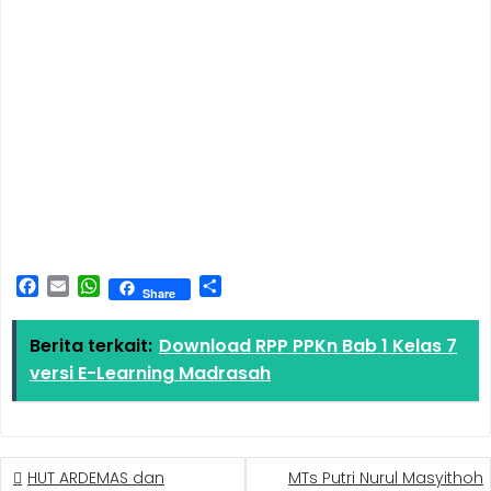
F
E
W
S
Share
a
m
h
h
c
a
a
a
Berita terkait:
Download RPP PPKn Bab 1 Kelas 7
e
i
t
r
versi E-Learning Madrasah
b
l
s
e
o
A
o
p
k
p
HUT ARDEMAS dan
MTs Putri Nurul Masyithoh