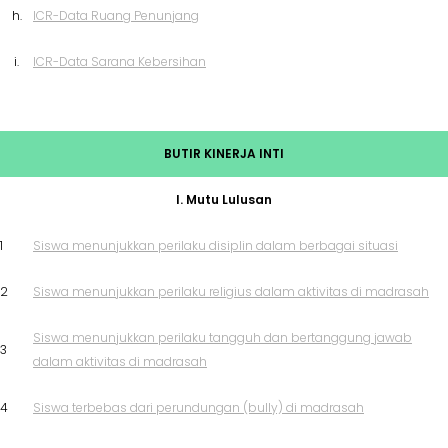
h.
ICR-Data Ruang Penunjang
i.
ICR-Data Sarana Kebersihan
BUTIR KINERJA INTI
I. Mutu Lulusan
1
Siswa menunjukkan perilaku disiplin dalam berbagai situasi
2
Siswa menunjukkan perilaku religius dalam aktivitas di madrasah
Siswa menunjukkan perilaku tangguh dan bertanggung jawab
3
dalam aktivitas di madrasah
4
Siswa terbebas dari perundungan (bully) di madrasah