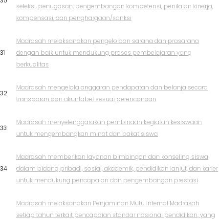
30
seleksi, penugasan, pengembangan kompetensi, penilaian kinerja,
kompensasi, dan penghargaan/sanksi
Madrasah melaksanakan pengelolaan sarana dan prasarana
31
dengan baik untuk mendukung proses pembelajaran yang
berkualitas
Madrasah mengelola anggaran pendapatan dan belanja secara
32
transparan dan akuntabel sesuai perencanaan
Madrasah menyelenggarakan pembinaan kegiatan kesiswaan
33
untuk mengembangkan minat dan bakat siswa
Madrasah memberikan layanan bimbingan dan konseling siswa
34
dalam bidang pribadi, sosial, akademik, pendidikan lanjut, dan karier
untuk mendukung pencapaian dan pengembangan prestasi
Madrasah melaksanakan Penjaminan Mutu Internal Madrasah
setiap tahun terkait pencapaian standar nasional pendidikan, yang