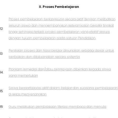
II. Proses Pembelajaran
Proses pembelajaran berlangsung secara aktif dengan melibatkan
seluruh siswa dan mengembangkan keterampilan berpikir tingkat
12
tinggi sehingga terjadi proses pembelajaran yang efektif sesuai
dengan tujuan pembelajaran pada satuan Pendidikan
Penilaian proses dan hasil belajar digunakan sebagai dasar untuk
13
perbaikan dan dilaksanakan secara sistemis
Program remedial dan/atau pengayaan diberikan kepada siswa
14
yang memerlukan
Siswa berpartisipasi aktif dalam belajar dan suasana pembelajaran
15
di kelas menyenangkan
16
Guru melakukan pembiasaan literasi membaca dan menulis