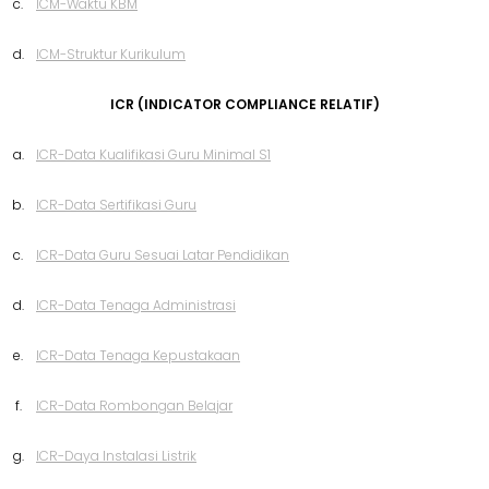
c.
ICM-Waktu KBM
d.
ICM-Struktur Kurikulum
ICR (INDICATOR COMPLIANCE RELATIF)
a.
ICR-Data Kualifikasi Guru Minimal S1
b.
ICR-Data Sertifikasi Guru
c.
ICR-Data Guru Sesuai Latar Pendidikan
d.
ICR-Data Tenaga Administrasi
e.
ICR-Data Tenaga Kepustakaan
f.
ICR-Data Rombongan Belajar
g.
ICR-Daya Instalasi Listrik