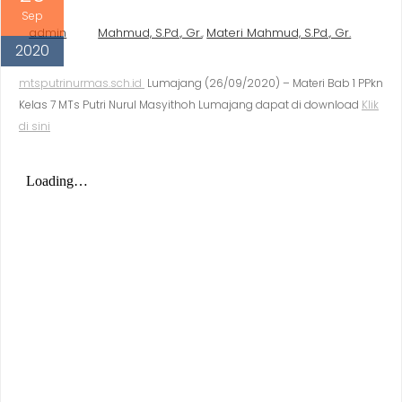
Sep
admin
Mahmud, S.Pd., Gr.
Materi Mahmud, S.Pd., Gr.
,
2020
mtsputrinurmas.sch.id
Lumajang (26/09/2020) – Materi Bab 1 PPkn
Kelas 7 MTs Putri Nurul Masyithoh Lumajang dapat di download
Klik
di sini