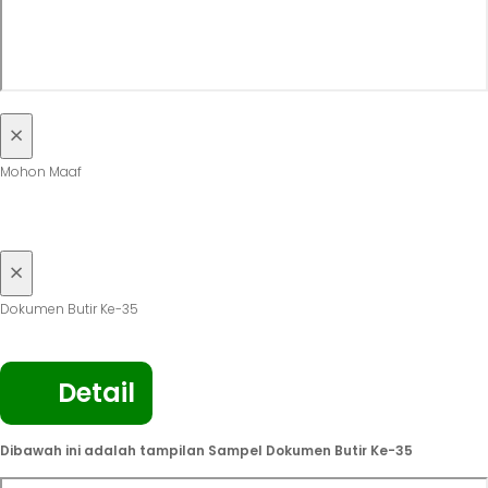
×
Mohon Maaf
DOKUMEN DITUNJUKKAN KETIKA
VISITASI
×
Dokumen Butir Ke-35
Seluruh Dokumen Butir Ke-35 secara lengkap silahkan Klik
Detail
Dibawah ini adalah tampilan Sampel Dokumen Butir Ke-35