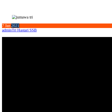
7
Jan
2021
admin
Tri Hastari SSB