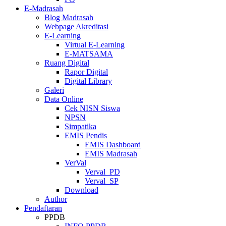
E-Madrasah
Blog Madrasah
Webpage Akreditasi
E-Learning
Virtual E-Learning
E-MATSAMA
Ruang Digital
Rapor Digital
Digital Library
Galeri
Data Online
Cek NISN Siswa
NPSN
Simpatika
EMIS Pendis
EMIS Dashboard
EMIS Madrasah
VerVal
Verval_PD
Verval_SP
Download
Author
Pendaftaran
PPDB