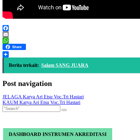
Facebook
Email
WhatsApp
Share
Share
Berita terkait:
Salam SANG JUARA
Post navigation
JELAGA Karya Ari Etsu Voc.Tri Hastari
KAUM Karya Ari Etsu Voc.Tri Hastari
DASHBOARD INSTRUMEN AKREDITASI