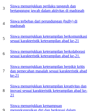
Siswa menunjukkan perilaku tangguh dan
3
bertanggung jawab dalam aktivitas di madrasah
Siswa terbebas dari perundungan (bully) di
4
madrasah
Siswa menunjukkan keterampilan berkomunikasi
5
sesuai karakteristik keterampilan abad ke-21
Siswa menunjukkan keterampilan berkolaborasi
6
sesuai karakteristik keterampilan abad ke-21.
Siswa menunjukkan keterampilan berpikir kritis
7
dan pemecahan masalah sesuai karakteristik abad
ke-21
Siswa menunjukkan keterampilan kreativitas dan
8
inovasi sesuai karakteristik keterampilan abad ke-
21
Siswa menunjukkan kemampuan
9
mengekspresikan diri dan berkreasi dalam