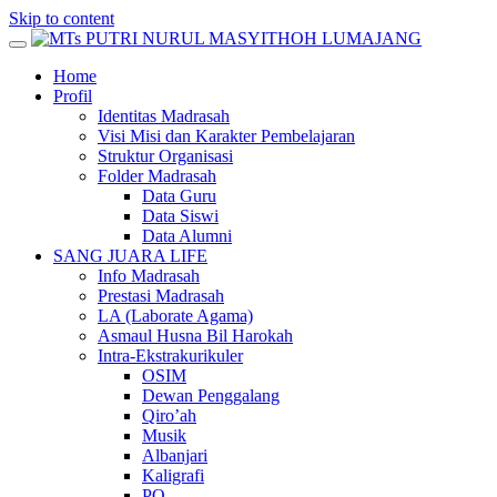
Skip to content
Home
Profil
Identitas Madrasah
Visi Misi dan Karakter Pembelajaran
Struktur Organisasi
Folder Madrasah
Data Guru
Data Siswi
Data Alumni
SANG JUARA LIFE
Info Madrasah
Prestasi Madrasah
LA (Laborate Agama)
Asmaul Husna Bil Harokah
Intra-Ekstrakurikuler
OSIM
Dewan Penggalang
Qiro’ah
Musik
Albanjari
Kaligrafi
PO