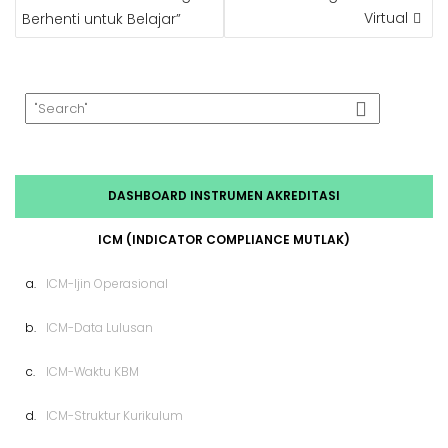
Virtual
Berhenti untuk Belajar”
DASHBOARD INSTRUMEN AKREDITASI
ICM (INDICATOR COMPLIANCE MUTLAK)
a.
ICM-Ijin Operasional
b.
ICM-Data Lulusan
c.
ICM-Waktu KBM
d.
ICM-Struktur Kurikulum