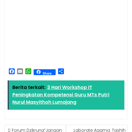
F
E
W
S
Share
a
m
h
h
c
a
a
a
Berita terkait:
3 Hari Workshop IT
e
i
t
r
Peningkatan Kompetensi Guru MTs Putri
b
l
s
e
o
A
Nurul Masyithoh Lumajang
o
p
k
p
Forum Dzikruna”Jangan
Laborate Agama: Tashih