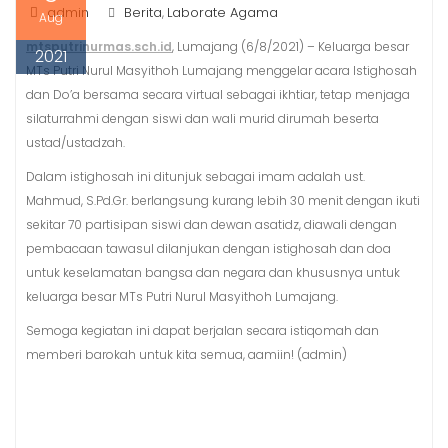
admin
Berita
Laborate Agama
,
Aug
mtsputrinurmas.sch.id
, Lumajang (6/8/2021) – Keluarga besar
2021
MTs Putri Nurul Masyithoh Lumajang menggelar acara Istighosah
dan Do’a bersama secara virtual sebagai ikhtiar, tetap menjaga
silaturrahmi dengan siswi dan wali murid dirumah beserta
ustad/ustadzah.
Dalam istighosah ini ditunjuk sebagai imam adalah ust.
Mahmud, S.Pd.Gr. berlangsung kurang lebih 30 menit dengan ikuti
sekitar 70 partisipan siswi dan dewan asatidz, diawali dengan
pembacaan tawasul dilanjukan dengan istighosah dan doa
untuk keselamatan bangsa dan negara dan khususnya untuk
keluarga besar MTs Putri Nurul Masyithoh Lumajang.
Semoga kegiatan ini dapat berjalan secara istiqomah dan
memberi barokah untuk kita semua, aamiin! (admin)