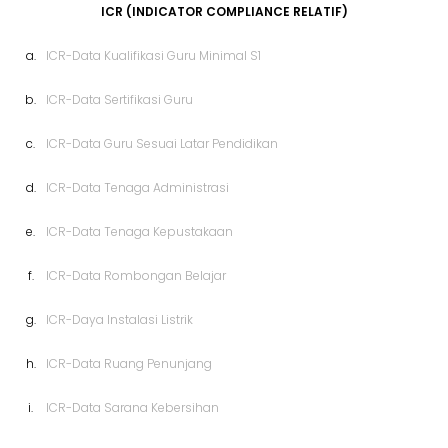
ICR (INDICATOR COMPLIANCE RELATIF)
a.
ICR-Data Kualifikasi Guru Minimal S1
b.
ICR-Data Sertifikasi Guru
c.
ICR-Data Guru Sesuai Latar Pendidikan
d.
ICR-Data Tenaga Administrasi
e.
ICR-Data Tenaga Kepustakaan
f.
ICR-Data Rombongan Belajar
g.
ICR-Daya Instalasi Listrik
h.
ICR-Data Ruang Penunjang
i.
ICR-Data Sarana Kebersihan