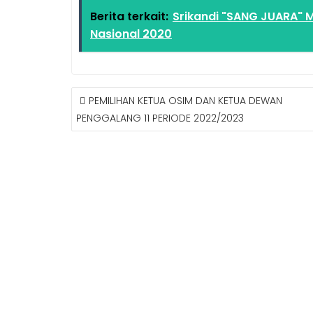
c
a
a
a
Berita terkait:
Srikandi "SANG JUARA" 
e
i
t
r
Nasional 2020
b
l
s
e
o
A
o
p
k
p
PEMILIHAN KETUA OSIM DAN KETUA DEWAN
PENGGALANG 11 PERIODE 2022/2023