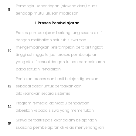
Pemangku kepentingan (stakeholders) puas
11
terhadap mutu lulusan madrasah
II. Proses Pembelajaran
Proses pembelajaran berlangsung secara aktif
dengan melibatkan seluruh siswa dan
mengembangkan keterampilan berpikir tingkat
12
tinggi sehingga terjadi proses pembelajaran
yang efektif sesuai dengan tujuan pembelajaran
pada satuan Pendidikan
Penilaian proses dan hasil belajar digunakan
13
sebagai dasar untuk perbaikan dan
dilaksanakan secara sistemis
Program remedial dan/atau pengayaan
14
diberikan kepada siswa yang memerlukan
Siswa berpartisipasi aktif dalam belajar dan
15
suasana pembelajaran di kelas menyenangkan