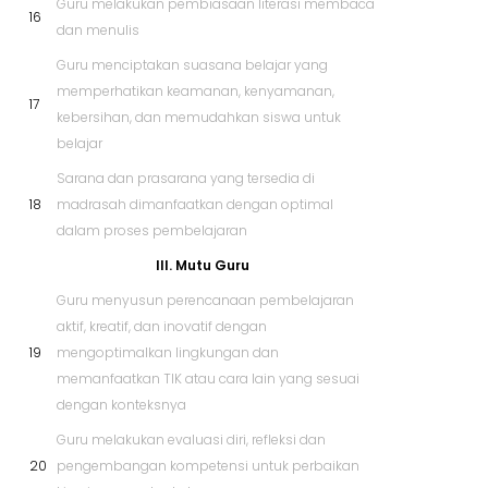
Guru melakukan pembiasaan literasi membaca
16
dan menulis
Guru menciptakan suasana belajar yang
memperhatikan keamanan, kenyamanan,
17
kebersihan, dan memudahkan siswa untuk
belajar
Sarana dan prasarana yang tersedia di
18
madrasah dimanfaatkan dengan optimal
dalam proses pembelajaran
III. Mutu Guru
Guru menyusun perencanaan pembelajaran
aktif, kreatif, dan inovatif dengan
19
mengoptimalkan lingkungan dan
memanfaatkan TIK atau cara lain yang sesuai
dengan konteksnya
Guru melakukan evaluasi diri, refleksi dan
20
pengembangan kompetensi untuk perbaikan