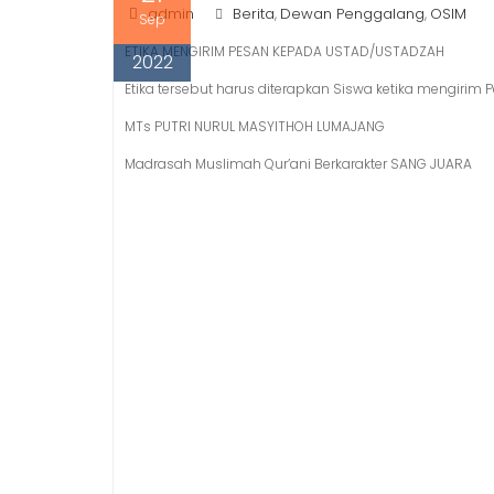
admin
Berita
Dewan Penggalang
OSIM
,
,
Sep
ETIKA MENGIRIM PESAN KEPADA USTAD/USTADZAH
2022
Etika tersebut harus diterapkan Siswa ketika mengiri
MTs PUTRI NURUL MASYITHOH LUMAJANG
Madrasah Muslimah Qur’ani Berkarakter SANG JUARA