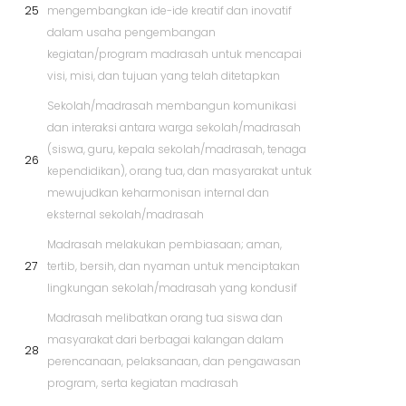
25
mengembangkan ide-ide kreatif dan inovatif
dalam usaha pengembangan
kegiatan/program madrasah untuk mencapai
visi, misi, dan tujuan yang telah ditetapkan
Sekolah/madrasah membangun komunikasi
dan interaksi antara warga sekolah/madrasah
(siswa, guru, kepala sekolah/madrasah, tenaga
26
kependidikan), orang tua, dan masyarakat untuk
mewujudkan keharmonisan internal dan
eksternal sekolah/madrasah
Madrasah melakukan pembiasaan; aman,
27
tertib, bersih, dan nyaman untuk menciptakan
lingkungan sekolah/madrasah yang kondusif
Madrasah melibatkan orang tua siswa dan
masyarakat dari berbagai kalangan dalam
28
perencanaan, pelaksanaan, dan pengawasan
program, serta kegiatan madrasah