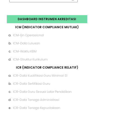
DASHBOARD INSTRUMEN AKREDITASI
ICM (INDICATOR COMPLIANCE MUTLAK)
a.
ICM-Ijin Operasional
b.
ICM-Data Lulusan
c.
ICM-Waktu KBM
d.
ICM-Struktur Kurikulum
ICR (INDICATOR COMPLIANCE RELATIF)
a.
ICR-Data Kualifikasi Guru Minimal S1
b.
ICR-Data Sertifikasi Guru
c.
ICR-Data Guru Sesuai Latar Pendidikan
d.
ICR-Data Tenaga Administrasi
e.
ICR-Data Tenaga Kepustakaan