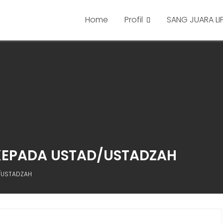
Home
Profil
SANG JUARA LI
 KEPADA USTAD/USTADZAH
D/USTADZAH