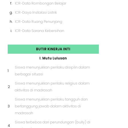
f.
ICR-Data Rombongan Belajar
g.
ICR-Daya Instalasi Listrik
h.
ICR-Data Ruang Penunjang
i.
ICR-Data Sarana Kebersihan
BUTIR KINERJA INTI
I. Mutu Lulusan
Siswa menunjukkan perilaku disiplin dalam
1
berbagai situasi
Siswa menunjukkan perilaku religius dalam
2
aktivitas di madrasah
Siswa menunjukkan perilaku tangguh dan
3
bertanggung jawab dalam aktivitas di
madrasah
Siswa terbebas dari perundungan (bully) di
4