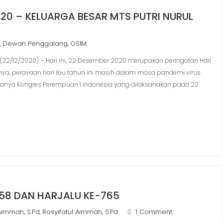
020 – KELUARGA BESAR MTS PUTRI NURUL
d
Dewan Penggalang
OSIM
,
,
22/12/2020) – Hari ini, 22 Desember 2020 merupakan peringatan Hari
nya, perayaan hari Ibu tahun ini masih dalam masa pandemi virus
 adanya Kongres Perempuan 1 Indonesia yang dilaksanakan pada 22
58 DAN HARJALU KE-765
 Aimmah, S.Pd
Rosyifatul Aimmah, S.Pd
1 Comment
,