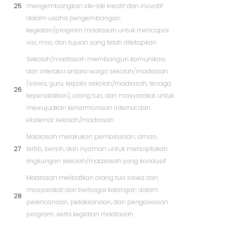
25
mengembangkan ide-ide kreatif dan inovatif
dalam usaha pengembangan
kegiatan/program madrasah untuk mencapai
visi, misi, dan tujuan yang telah ditetapkan
Sekolah/madrasah membangun komunikasi
dan interaksi antara warga sekolah/madrasah
(siswa, guru, kepala sekolah/madrasah, tenaga
26
kependidikan), orang tua, dan masyarakat untuk
mewujudkan keharmonisan internal dan
eksternal sekolah/madrasah
Madrasah melakukan pembiasaan; aman,
27
tertib, bersih, dan nyaman untuk menciptakan
lingkungan sekolah/madrasah yang kondusif
Madrasah melibatkan orang tua siswa dan
masyarakat dari berbagai kalangan dalam
28
perencanaan, pelaksanaan, dan pengawasan
program, serta kegiatan madrasah