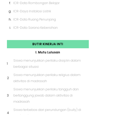
f.
ICR-Data Rombongan Belajar
g.
ICR-Daya Instalasi Listrik
h.
ICR-Data Ruang Penunjang
i.
ICR-Data Sarana Kebersihan
BUTIR KINERJA INTI
I. Mutu Lulusan
Siswa menunjukkan perilaku disiplin dalam
1
berbagai situasi
Siswa menunjukkan perilaku religius dalam
2
aktivitas di madrasah
Siswa menunjukkan perilaku tangguh dan
3
bertanggung jawab dalam aktivitas di
madrasah
Siswa terbebas dari perundungan (bully) di
4