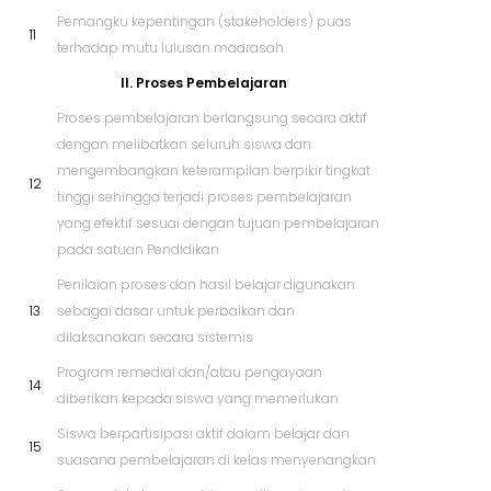
Pemangku kepentingan (stakeholders) puas
11
terhadap mutu lulusan madrasah
II. Proses Pembelajaran
Proses pembelajaran berlangsung secara aktif
dengan melibatkan seluruh siswa dan
mengembangkan keterampilan berpikir tingkat
12
tinggi sehingga terjadi proses pembelajaran
yang efektif sesuai dengan tujuan pembelajaran
pada satuan Pendidikan
Penilaian proses dan hasil belajar digunakan
13
sebagai dasar untuk perbaikan dan
dilaksanakan secara sistemis
Program remedial dan/atau pengayaan
14
diberikan kepada siswa yang memerlukan
Siswa berpartisipasi aktif dalam belajar dan
15
suasana pembelajaran di kelas menyenangkan