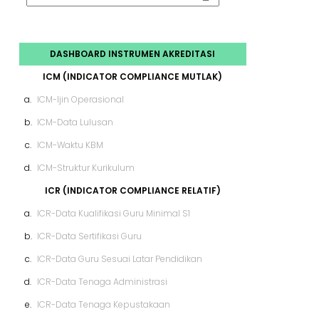
DASHBOARD INSTRUMEN AKREDITASI
ICM (INDICATOR COMPLIANCE MUTLAK)
a.
ICM-Ijin Operasional
b.
ICM-Data Lulusan
c.
ICM-Waktu KBM
d.
ICM-Struktur Kurikulum
ICR (INDICATOR COMPLIANCE RELATIF)
a.
ICR-Data Kualifikasi Guru Minimal S1
b.
ICR-Data Sertifikasi Guru
c.
ICR-Data Guru Sesuai Latar Pendidikan
d.
ICR-Data Tenaga Administrasi
e.
ICR-Data Tenaga Kepustakaan