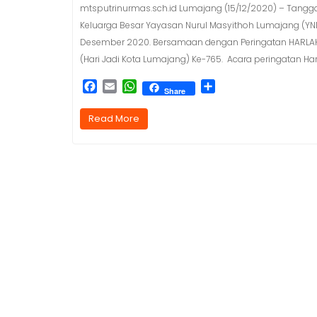
mtsputrinurmas.sch.id Lumajang (15/12/2020) – Tanggal
Keluarga Besar Yayasan Nurul Masyithoh Lumajang (YN
Desember 2020. Bersamaan dengan Peringatan HARLAH M
(Hari Jadi Kota Lumajang) Ke-765. Acara peringatan Har
F
E
W
S
Share
a
m
h
h
c
a
a
a
Read More
e
i
t
r
b
l
s
e
o
A
o
p
k
p