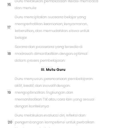
Guru melakukan pembiasaan literasi membaca
16
dan menulis
Guru menciptakan suasana belajar yang
memperhatikan keamanan, kenyamanan,
17
kebersihan, dan memudahkan siswa untuk
belajar
Sarana dan prasarana yang tersedia di
18
madrasah dimanfaatkan dengan optimal
dalam proses pembelajaran
III. Mutu Guru
Guru menyusun perencanaan pembelajaran
aktif, kreatif, dan inovatif dengan
19
mengoptimalkan lingkungan dan
memanfaatkan TIK atau cara lain yang sesuai
dengan konteksnya
Guru melakukan evaluasi diri, refleksi dan
20
pengembangan kompetensi untuk perbaikan