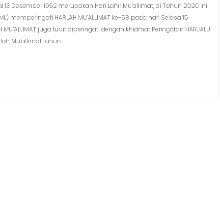
 13 Desember 1962 merupakan Hari Lahir Mu’allimat, di Tahun 2020 ini
ML) memperingati HARLAH MU’ALLIMAT ke-58 pada hari Selasa 15
U’ALLIMAT juga turut diperingati dengan khidmat Peringatan HARJALU
lah Mu’allimat tahun…