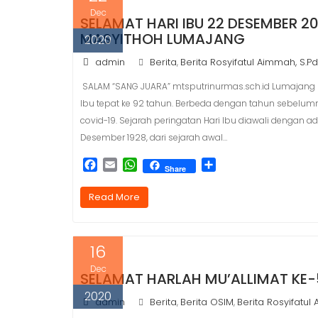
Dec
SELAMAT HARI IBU 22 DESEMBER 2
MASYITHOH LUMAJANG
2020
admin
Berita
Berita Rosyifatul Aimmah, S.P
,
SALAM “SANG JUARA” mtsputrinurmas.sch.id Lumajang (
Ibu tepat ke 92 tahun. Berbeda dengan tahun sebelum
covid-19. Sejarah peringatan Hari Ibu diawali dengan
Desember 1928, dari sejarah awal…
F
E
W
S
Share
a
m
h
h
c
a
a
a
Read More
e
i
t
r
b
l
s
e
o
A
16
o
p
k
p
Dec
SELAMAT HARLAH MU’ALLIMAT KE-
2020
admin
Berita
Berita OSIM
Berita Rosyifatul
,
,