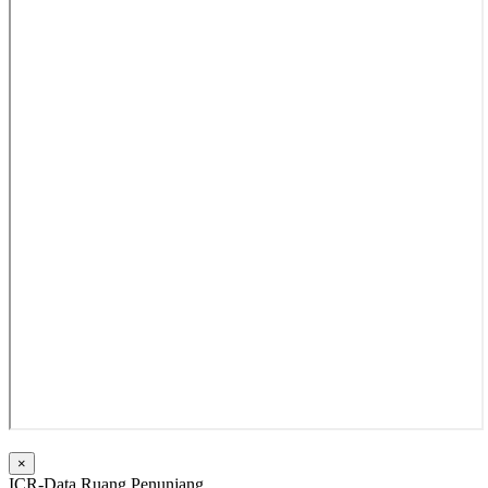
×
ICR-Data Ruang Penunjang