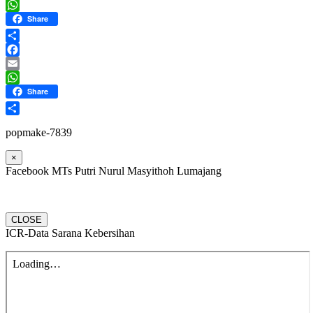
Email
WhatsApp
Share
Share
Facebook
Email
WhatsApp
Share
Share
popmake-7839
×
Facebook MTs Putri Nurul Masyithoh Lumajang
CLOSE
ICR-Data Sarana Kebersihan