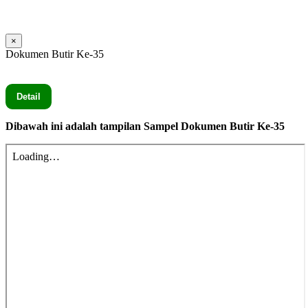
Dokumen ditunjukkan ketika
Visitasi
×
Dokumen Butir Ke-35
Seluruh Dokumen Butir Ke-35 secara lengkap silahkan Klik
Detail
Dibawah ini adalah tampilan Sampel Dokumen Butir Ke-35